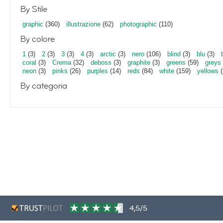
By Stile
graphic
(360)
illustrazione
(62)
photographic
(110)
By colore
1
(3)
2
(3)
3
(3)
4
(3)
arctic
(3)
nero
(106)
blind
(3)
blu
(3)
coral
(3)
Crema
(32)
deboss
(3)
graphite
(3)
greens
(59)
greys
neon
(3)
pinks
(26)
purples
(14)
reds
(84)
white
(159)
yellows
(
By categoria
4,5/5