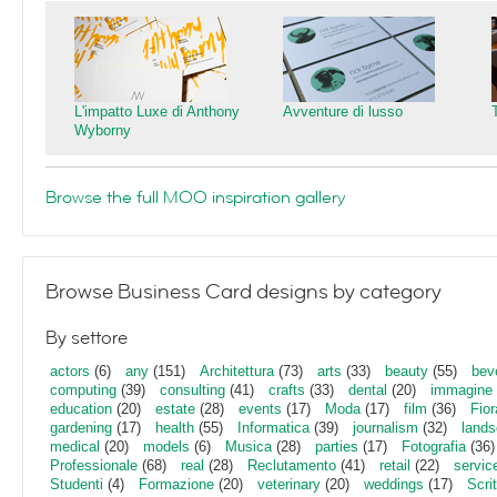
L'impatto Luxe di Anthony
Avventure di lusso
Wyborny
Browse the full MOO inspiration gallery
Browse Business Card designs by category
By settore
actors
(6)
any
(151)
Architettura
(73)
arts
(33)
beauty
(55)
bev
computing
(39)
consulting
(41)
crafts
(33)
dental
(20)
immagine
education
(20)
estate
(28)
events
(17)
Moda
(17)
film
(36)
Fior
gardening
(17)
health
(55)
Informatica
(39)
journalism
(32)
lands
medical
(20)
models
(6)
Musica
(28)
parties
(17)
Fotografia
(36)
Professionale
(68)
real
(28)
Reclutamento
(41)
retail
(22)
servic
Studenti
(4)
Formazione
(20)
veterinary
(20)
weddings
(17)
Scri