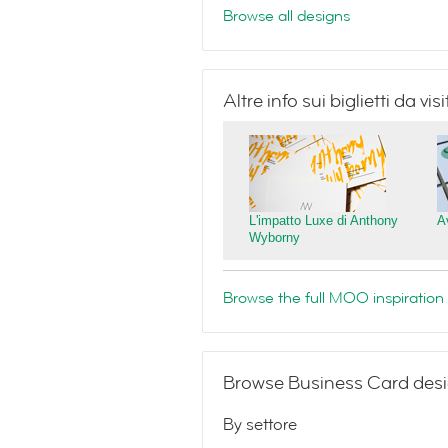
Browse all designs
Altre info sui biglietti da v
L'impatto Luxe di Anthony
A
Wyborny
Browse the full MOO inspiration 
Browse Business Card desi
By settore