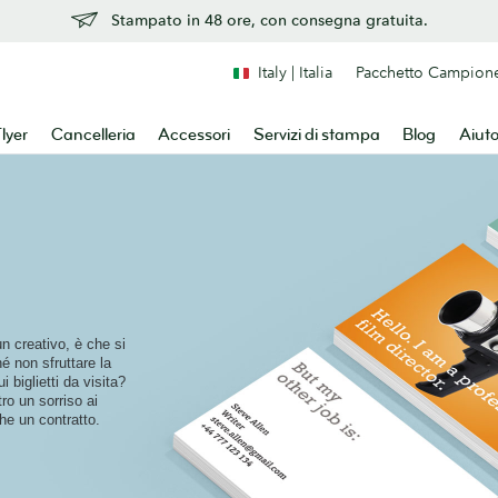
Stampato in 48 ore, con consegna gratuita.
Italy | Italia
Pacchetto Campion
lyer
Cancelleria
Accessori
Servizi di stampa
Blog
Aiut
 un creativo, è che si
é non sfruttare la
i biglietti da visita?
tro un sorriso ai
che un contratto.