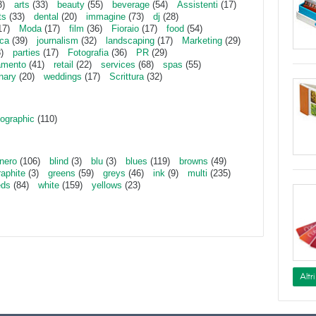
3)
arts
(33)
beauty
(55)
beverage
(54)
Assistenti
(17)
ts
(33)
dental
(20)
immagine
(73)
dj
(28)
17)
Moda
(17)
film
(36)
Fioraio
(17)
food
(54)
ica
(39)
journalism
(32)
landscaping
(17)
Marketing
(29)
)
parties
(17)
Fotografia
(36)
PR
(29)
amento
(41)
retail
(22)
services
(68)
spas
(55)
inary
(20)
weddings
(17)
Scrittura
(32)
ographic
(110)
nero
(106)
blind
(3)
blu
(3)
blues
(119)
browns
(49)
raphite
(3)
greens
(59)
greys
(46)
ink
(9)
multi
(235)
eds
(84)
white
(159)
yellows
(23)
Altr