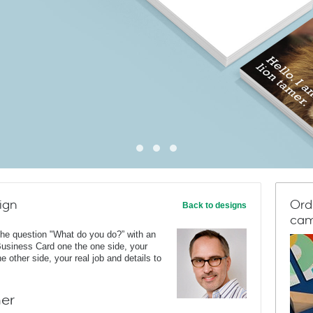
ign
Ord
Back to designs
cam
he question "What do you do?” with an
 Business Card one the one side, your
 other side, your real job and details to
ner