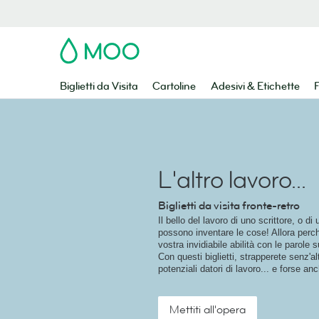
MOO
Biglietti da Visita
Cartoline
Adesivi & Etichette
F
L'altro lavoro...
Biglietti da visita fronte-retro
Il bello del lavoro di uno scrittore, o di
possono inventare le cose! Allora perch
vostra invidiabile abilità con le parole su
Con questi biglietti, strapperete senz'al
potenziali datori di lavoro... e forse an
Mettiti all'opera