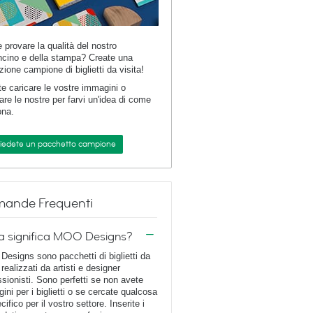
e provare la qualità del nostro
ncino e della stampa? Create una
zione campione di biglietti da visita!
te caricare le vostre immagini o
are le nostre per farvi un'idea di come
ona.
hiedete un pacchetto campione
ande Frequenti
a significa MOO Designs?
esigns sono pacchetti di biglietti da
 realizzati da artisti e designer
ssionisti. Sono perfetti se non avete
ini per i biglietti o se cercate qualcosa
cifico per il vostro settore. Inserite i