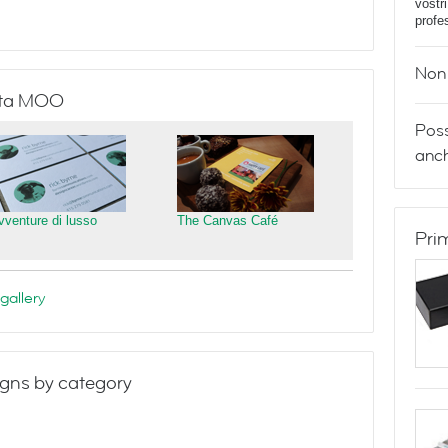
vostr
profe
Non 
isita MOO
Poss
anch
vventure di lusso
The Canvas Café
Pri
gallery
gns by category