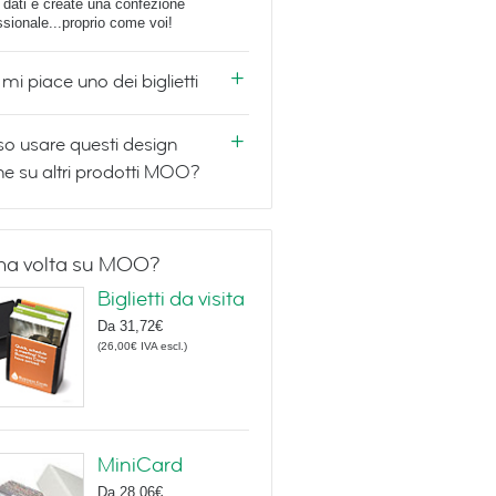
i dati e create una confezione
ssionale...proprio come voi!
mi piace uno dei biglietti
o usare questi design
e su altri prodotti MOO?
ma volta su MOO?
Biglietti da visita
Da
31,72€
(
26,00€
IVA escl.
)
MiniCard
Da
28,06€