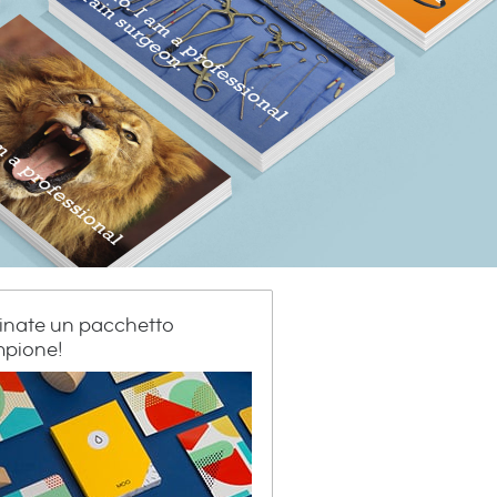
inate un pacchetto
pione!