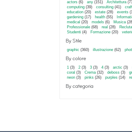
actors
(6)
any
(151)
Architettura
(7
computing
(39)
consulting
(41)
craf
education
(20)
estate
(28)
events
(
gardening
(17)
health
(55)
Informat
medical
(20)
models
(6)
Musica
(28
Professionale
(68)
real
(28)
Reclut
Studenti
(4)
Formazione
(20)
veter
By Stile
graphic
(360)
illustrazione
(62)
phot
By colore
1
(3)
2
(3)
3
(3)
4
(3)
arctic
(3)
coral
(3)
Crema
(32)
deboss
(3)
g
neon
(3)
pinks
(26)
purples
(14)
r
By categoria