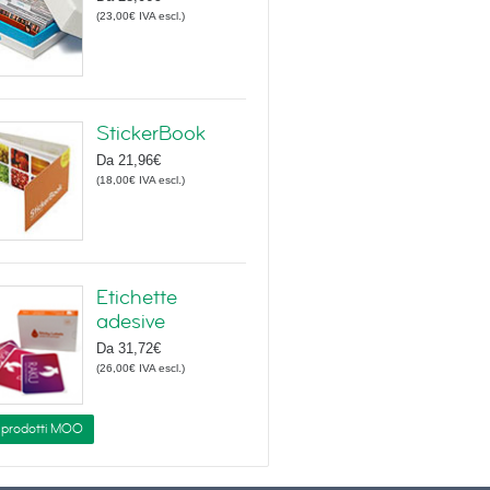
(
23,00€
IVA escl.
)
StickerBook
Da
21,96€
(
18,00€
IVA escl.
)
Etichette
adesive
Da
31,72€
(
26,00€
IVA escl.
)
i prodotti MOO