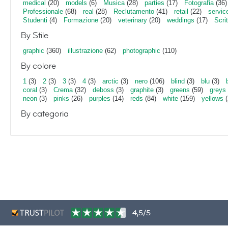
medical
(20)
models
(6)
Musica
(28)
parties
(17)
Fotografia
(36)
Professionale
(68)
real
(28)
Reclutamento
(41)
retail
(22)
servic
Studenti
(4)
Formazione
(20)
veterinary
(20)
weddings
(17)
Scri
By Stile
graphic
(360)
illustrazione
(62)
photographic
(110)
By colore
1
(3)
2
(3)
3
(3)
4
(3)
arctic
(3)
nero
(106)
blind
(3)
blu
(3)
coral
(3)
Crema
(32)
deboss
(3)
graphite
(3)
greens
(59)
greys
neon
(3)
pinks
(26)
purples
(14)
reds
(84)
white
(159)
yellows
(
By categoria
4,5/5