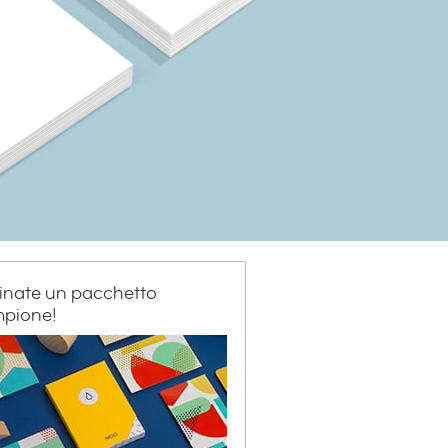
inate un pacchetto
pione!