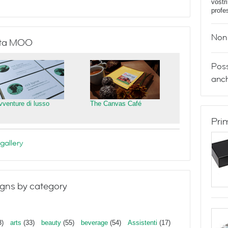
vostr
profe
Non 
isita MOO
Poss
anch
vventure di lusso
The Canvas Café
Pri
gallery
gns by category
3)
arts
(33)
beauty
(55)
beverage
(54)
Assistenti
(17)