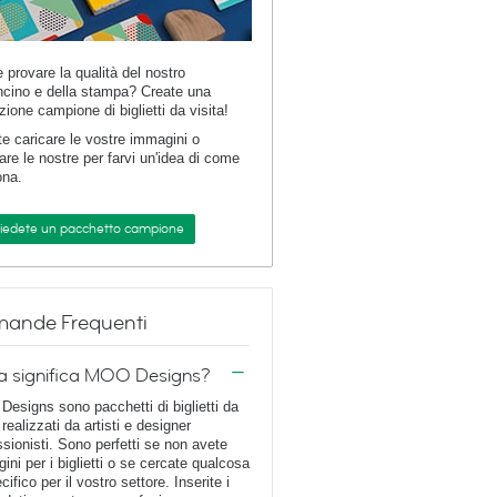
e provare la qualità del nostro
ncino e della stampa? Create una
zione campione di biglietti da visita!
te caricare le vostre immagini o
are le nostre per farvi un'idea di come
ona.
hiedete un pacchetto campione
ande Frequenti
a significa MOO Designs?
esigns sono pacchetti di biglietti da
 realizzati da artisti e designer
ssionisti. Sono perfetti se non avete
ini per i biglietti o se cercate qualcosa
cifico per il vostro settore. Inserite i