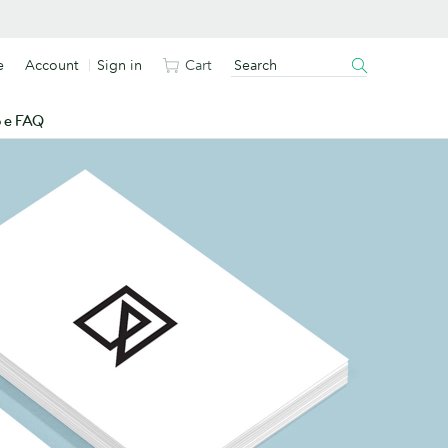
e
Account
Sign in
Cart
o e FAQ