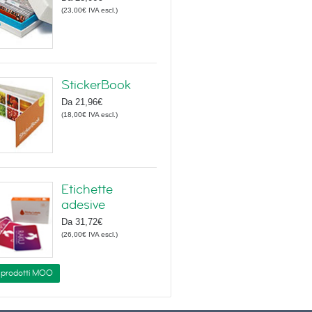
(
23,00€
IVA escl.
)
StickerBook
Da
21,96€
(
18,00€
IVA escl.
)
Etichette
adesive
Da
31,72€
(
26,00€
IVA escl.
)
i prodotti MOO