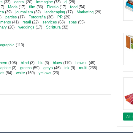
ts
(33)
dental
(20)
immagine
(73)
dj
(28)
17)
Moda
(17)
film
(36)
Fioraio
(17)
food
(54)
ica
(39)
journalism
(32)
landscaping
(17)
Marketing
(29)
)
parties
(17)
Fotografia
(36)
PR
(29)
amento
(41)
retail
(22)
services
(68)
spas
(55)
inary
(20)
weddings
(17)
Scrittura
(32)
ographic
(110)
nero
(106)
blind
(3)
blu
(3)
blues
(119)
browns
(49)
raphite
(3)
greens
(59)
greys
(46)
ink
(9)
multi
(235)
eds
(84)
white
(159)
yellows
(23)
Altr