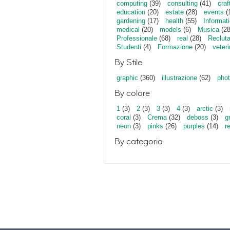
computing
(39)
consulting
(41)
craf
education
(20)
estate
(28)
events
(
gardening
(17)
health
(55)
Informat
medical
(20)
models
(6)
Musica
(28
Professionale
(68)
real
(28)
Reclut
Studenti
(4)
Formazione
(20)
veter
By Stile
graphic
(360)
illustrazione
(62)
phot
By colore
1
(3)
2
(3)
3
(3)
4
(3)
arctic
(3)
coral
(3)
Crema
(32)
deboss
(3)
g
neon
(3)
pinks
(26)
purples
(14)
r
By categoria