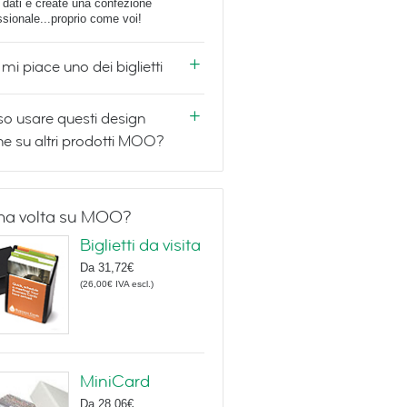
i dati e create una confezione
ssionale...proprio come voi!
mi piace uno dei biglietti
o usare questi design
e su altri prodotti MOO?
ma volta su MOO?
Biglietti da visita
Da
31,72€
(
26,00€
IVA escl.
)
MiniCard
Da
28,06€