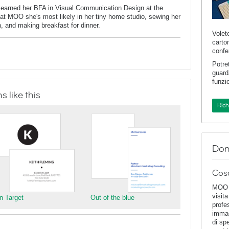
 earned her BFA in Visual Communication Design at the
at MOO she's most likely in her tiny home studio, sewing her
n, and making breakfast for dinner.
Volet
carto
confe
Potre
guard
funzi
 like this
Ric
Dom
Cos
MOO D
visita
n Target
Out of the blue
profe
immag
di spe