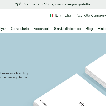
Stampato in 48 ore, con consegna gratuita.
Italy | Italia
Pacchetto Campion
lyer
Cancelleria
Accessori
Servizi di stampa
Blog
Aiut
r business’s branding
ur unique logo to the