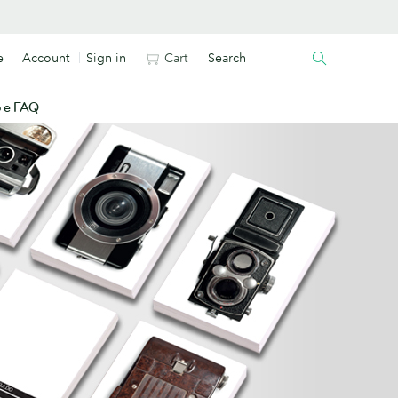
e
Account
Sign in
Cart
o e FAQ