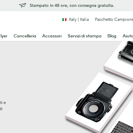
Stampato in 48 ore, con consegna gratuita.
Italy | Italia
Pacchetto Campion
lyer
Cancelleria
Accessori
Servizi di stampa
Blog
Aiut
ti e
di