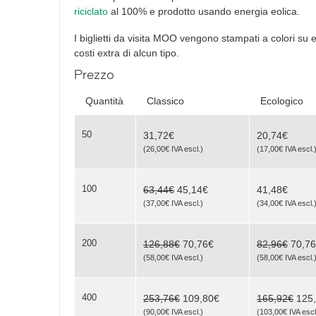
riciclato
al 100% e prodotto usando energia eolica.
Yoga Poses
I biglietti da visita MOO vengono stampati a colori su 
costi extra di alcun tipo.
Prezzo
Quantità
Classico
Ecologico
50
31,72€
20,74€
(
26,00€
IVA escl.
)
(
17,00€
IVA escl.
Triptych
100
63,44€
45,14€
41,48€
(
37,00€
IVA escl.
)
(
34,00€
IVA escl.
Be
200
126,88€
70,76€
82,96€
70,7
(
58,00€
IVA escl.
)
(
58,00€
IVA escl.
Scene
400
253,76€
109,80€
165,92€
125
(
90,00€
IVA escl.
)
(
103,00€
IVA escl