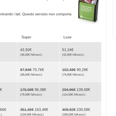
entrambi i lati. Questo servizio non comporta
Super
Luxe
43,92€
51,24€
)
(
36,00€
IVA escl.
)
(
42,00€
IVA escl.
)
87,84€
70,76€
102,48€
90,28€
)
(
58,00€
IVA escl.
)
(
74,00€
IVA escl.
)
6€
175,68€
96,38€
204,96€
139,08€
)
(
79,00€
IVA escl.
)
(
114,00€
IVA escl.
)
,66€
351,36€
163,48€
409,92€
230,58€
.
)
(
134,00€
IVA escl.
)
(
189,00€
IVA escl.
)