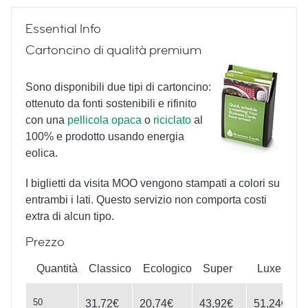
Essential Info
Cartoncino di qualità premium
Sono disponibili due tipi di cartoncino:
ottenuto da fonti sostenibili e rifinito
con una
pellicola opaca
o
riciclato
al
More Vintage Typewriters
100% e prodotto usando energia
eolica.
I biglietti da visita MOO vengono stampati a colori su
entrambi i lati. Questo servizio non comporta costi
extra di alcun tipo.
Prezzo
Yoga Poses
Quantità
Classico
Ecologico
Super
Luxe
50
31,72€
20,74€
43,92€
51,24€