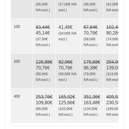
(
26,00€
(
17,00€
IVA
(
36,00€
(
42,00€
IVA escl.
)
escl.
)
IVA escl.
)
IVA escl.
)
Runway
100
63,44€
41,48€
87,84€
102,48€
45,14€
70,76€
90,28€
(
34,00€
IVA
(
37,00€
escl.
)
(
58,00€
(
74,00€
IVA escl.
)
IVA escl.
)
IVA escl.
)
200
126,88€
82,96€
175,68€
204,96€
70,76€
70,76€
96,38€
139,08€
(
58,00€
(
58,00€
IVA
(
79,00€
(
114,00€
IVA escl.
)
escl.
)
IVA escl.
)
IVA escl.
)
400
253,76€
165,92€
351,36€
409,92€
109,80€
125,66€
163,48€
230,58€
(
90,00€
(
103,00€
(
134,00€
(
189,00€
IVA escl.
)
IVA escl.
)
IVA escl.
)
IVA escl.
)