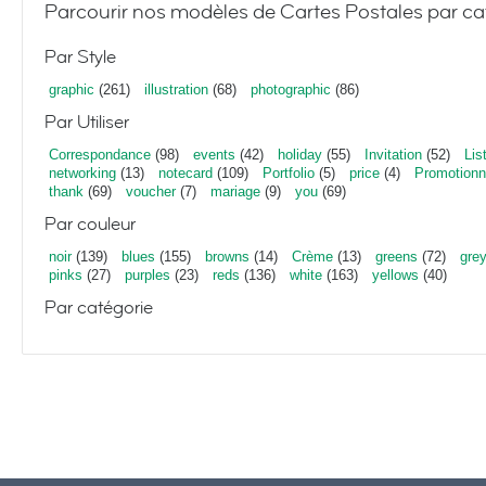
Parcourir nos modèles de Cartes Postales par ca
Par Style
graphic
(261)
illustration
(68)
photographic
(86)
Par Utiliser
Correspondance
(98)
events
(42)
holiday
(55)
Invitation
(52)
Lis
networking
(13)
notecard
(109)
Portfolio
(5)
price
(4)
Promotionn
thank
(69)
voucher
(7)
mariage
(9)
you
(69)
Par couleur
noir
(139)
blues
(155)
browns
(14)
Crème
(13)
greens
(72)
gre
pinks
(27)
purples
(23)
reds
(136)
white
(163)
yellows
(40)
Par catégorie