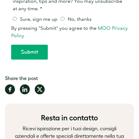
Share the post
Share
Share
Share
on
on
on
Facebook
LinkedIn
Twitter
Resta in contatto
Ricevi ispirazione per i tuoi design, consigli
aziendali e offerte speciali direttamente nella tua