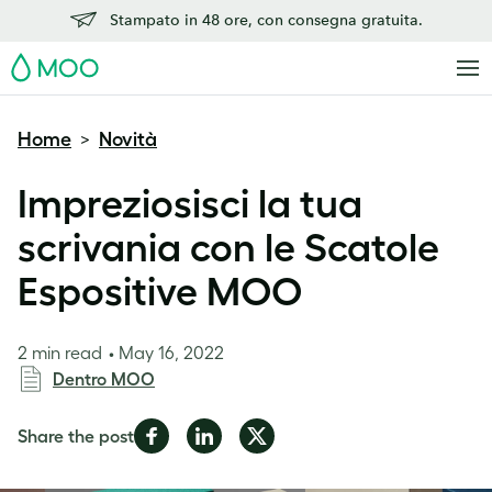
Stampato in 48 ore, con consegna gratuita.
MOO
Home
Novità
>
Impreziosisci la tua
scrivania con le Scatole
Espositive MOO
2 min read
May 16, 2022
Dentro MOO
Share
Share
Share
Share the post
on
on
on
Facebook
LinkedIn
Twitter