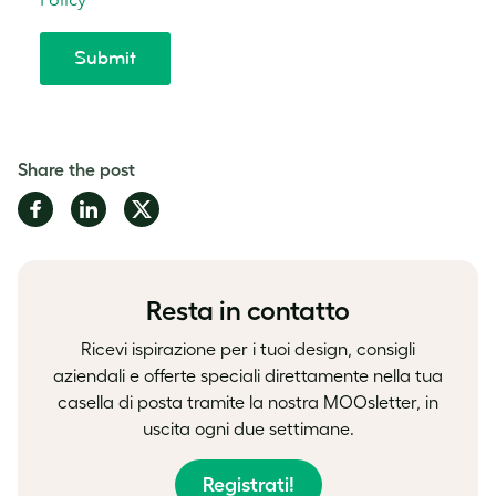
Share the post
Share
Share
Share
on
on
on
Facebook
LinkedIn
Twitter
Resta in contatto
Ricevi ispirazione per i tuoi design, consigli
aziendali e offerte speciali direttamente nella tua
casella di posta tramite la nostra MOOsletter, in
uscita ogni due settimane.
Registrati!