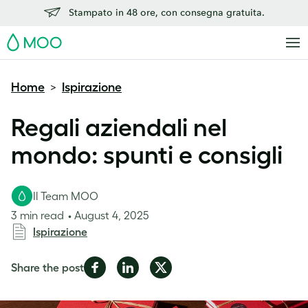
Stampato in 48 ore, con consegna gratuita.
MOO
Home
Ispirazione
>
Regali aziendali nel
mondo: spunti e consigli
Il Team MOO
3 min read
August 4, 2025
Ispirazione
Share
Share
Share
Share the post
on
on
on
Facebook
LinkedIn
Twitter