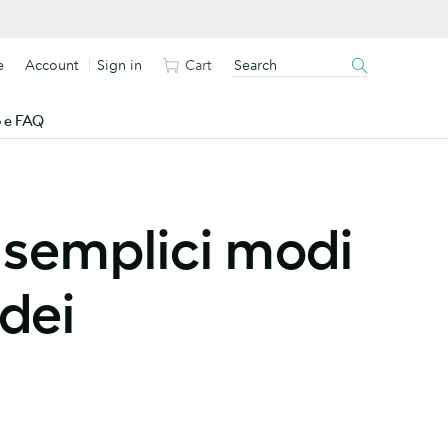
e
Account
Sign in
Cart
o e FAQ
 semplici modi
dei