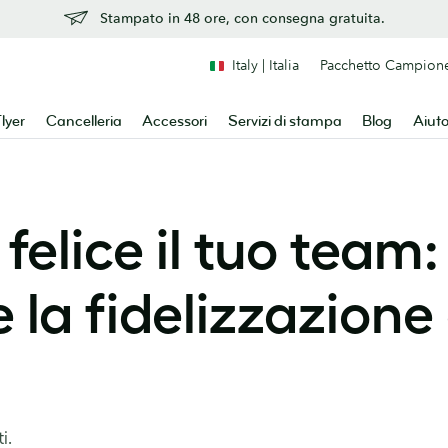
Stampato in 48 ore, con consegna gratuita.
Italy | Italia
Pacchetto Campion
lyer
Cancelleria
Accessori
Servizi di stampa
Blog
Aiut
elice il tuo team:
la fidelizzazione 
i.