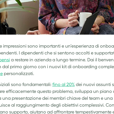
e impressioni sono importanti e un’esperienza di onboar
ipendenti. I dipendenti che si sentono accolti e supportat
pensi
a restare in azienda a lungo termine. Dai il benvenut
n dal primo giorno con i nuovi kit di onboarding comple
de
personalizzati.
iniziali sono fondamentali:
fino al 20%
dei nuovi assunti si
are efficacemente questo problema, sviluppa un piano d
 una presentazione dei membri chiave del team e una d
uisce al raggiungimento degli obiettivi complessivi. Con
ano supporto, aiutano ad affrontare tempestivamente 