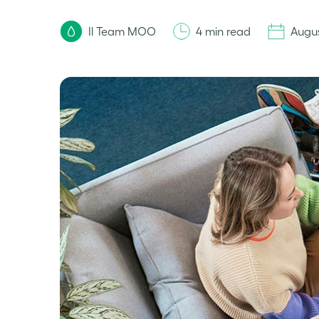
Il Team MOO
4 min read
Augus