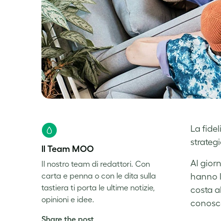
La fide
strateg
Il Team MOO
Al giorn
Il nostro team di redattori. Con
carta e penna o con le dita sulla
hanno l
tastiera ti porta le ultime notizie,
costa al
opinioni e idee.
conosce
Share the post