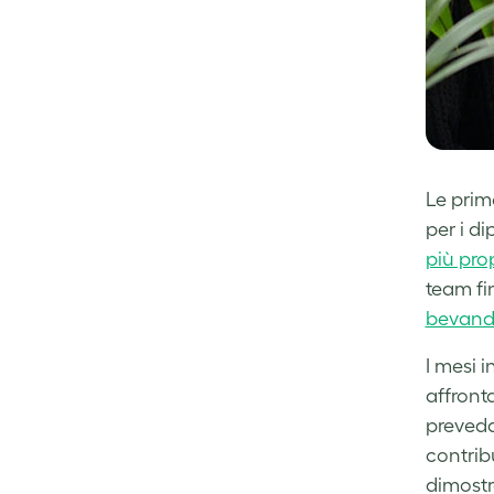
Le prim
per i d
più pro
team fi
bevan
I mesi 
affront
preveda
contrib
dimostr