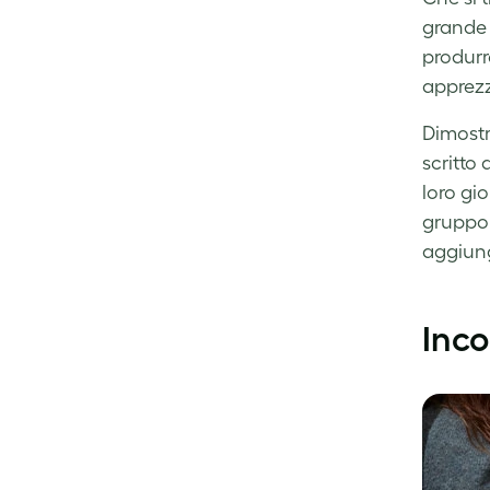
grande 
produrre
apprez
Dimostr
scritto
loro gi
gruppo.
aggiung
Inco