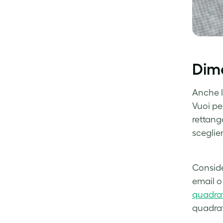
Dime
Anche l
Vuoi pe
rettang
sceglie
Consider
email o 
quadrat
quadrat