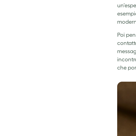
un’espe
esempio
moderno
Poi pens
contatta
messagg
incontra
che port