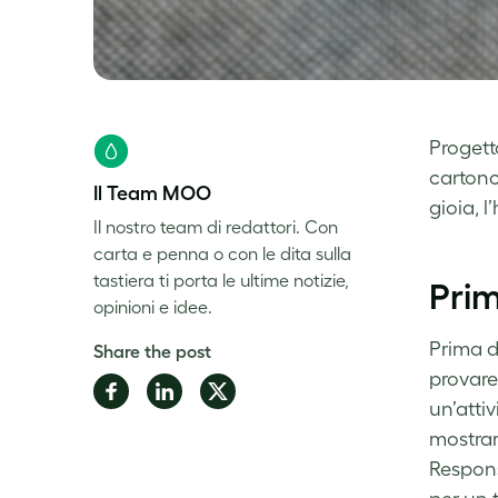
Progett
cartonc
Il Team MOO
gioia, l
Il nostro team di redattori. Con
carta e penna o con le dita sulla
tastiera ti porta le ultime notizie,
Prim
opinioni e idee.
Prima di
Share the post
provare
Share
Share
Share
un’attiv
on
on
on
mostrare
Facebook
LinkedIn
Twitter
Respons