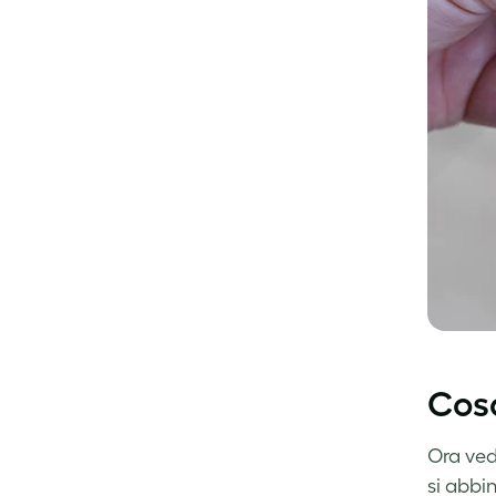
Cosa
Ora ved
si abbin