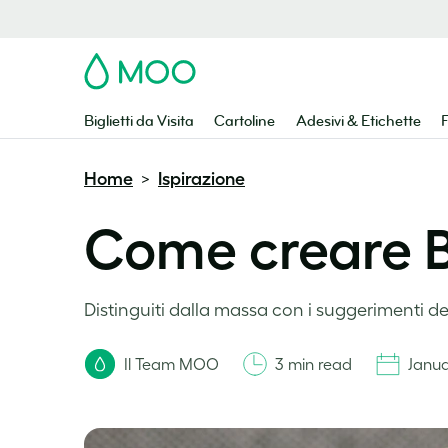
MOO
Biglietti da Visita
Cartoline
Adesivi & Etichette
F
Home
Ispirazione
>
Come creare Big
Distinguiti dalla massa con i suggerimenti dei
Il Team MOO
3 min read
Janua