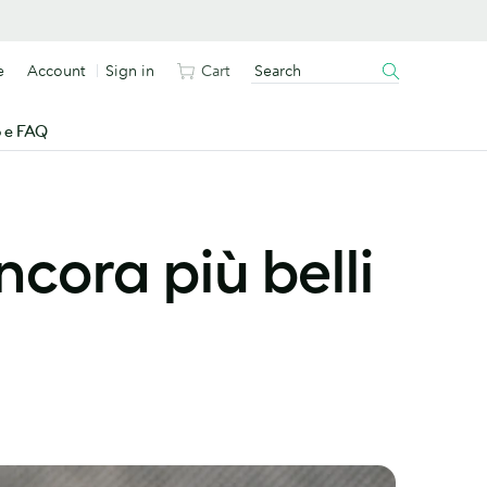
e
Account
Sign in
Cart
o e FAQ
ncora più belli