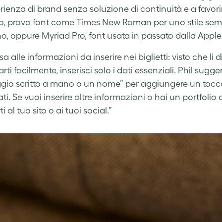
rienza di brand senza soluzione di continuità e a favori
, prova font come Times New Roman per uno stile sempl
, oppure Myriad Pro, font usata in passato dalla Apple
a alle informazioni da inserire nei biglietti: visto che l
rti facilmente, inserisci solo i dati essenziali. Phil sugg
io scritto a mano o un nome” per aggiungere un tocco 
ti. Se vuoi inserire altre informazioni o hai un portfolio di
i al tuo sito o ai tuoi social.”