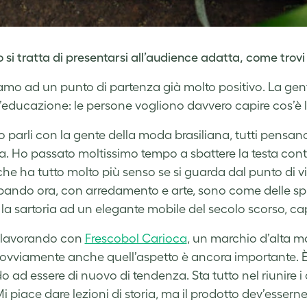
si tratta di presentarsi all’audience adatta, come trovi 
amo ad un punto di partenza già molto positivo. La gente vu
 l’educazione: le persone vogliono davvero capire cos’è 
parli con la gente della moda brasiliana, tutti pensan
a. Ho passato moltissimo tempo a sbattere la testa cont
che ha tutto molto più senso se si guarda dal punto di vi
pando ora, con arredamento e arte, sono come delle sp
la sartoria ad un elegante mobile del secolo scorso, capi
 lavorando con
Frescobol Carioca
, un marchio d’alta m
ovviamente anche quell’aspetto è ancora importante. È 
o ad essere di nuovo di tendenza. Sta tutto nel riunire i 
Mi piace dare lezioni di storia, ma il prodotto dev’esserne 