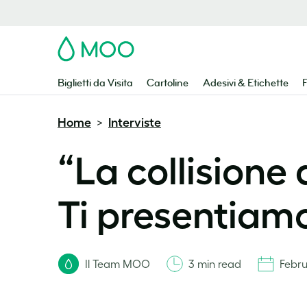
MOO
Biglietti da Visita
Cartoline
Adesivi & Etichette
F
Home
Interviste
>
“La collisione
Ti presentiamo
Il Team MOO
3 min read
Febru