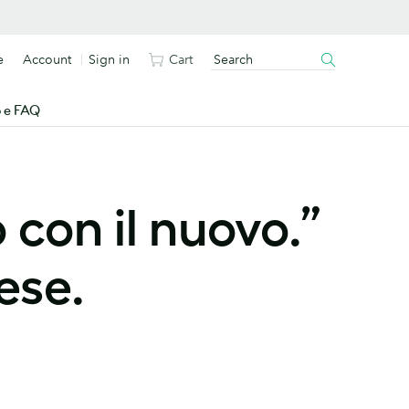
e
Account
Sign in
Cart
o e FAQ
 con il nuovo.”
ese.