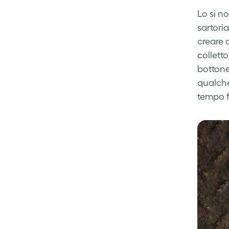
Lo si no
sartoria
creare q
colletto
bottone
qualche
tempo f