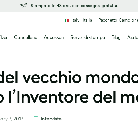
Stampato in 48 ore, con consegna gratuita.
Italy | Italia
Pacchetto Campion
lyer
Cancelleria
Accessori
Servizi di stampa
Blog
Aiut
 del vecchio mondo
 l’Inventore del m
ary 7, 2017
Interviste