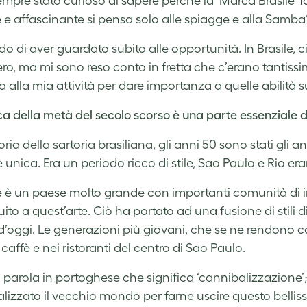
mpre stato curioso di sapere perché la ‘Marca Brasile’ fo
e affascinante si pensa solo alle spiagge e alla Samba
rdo di aver guardato subito alle opportunità. In Brasile
tero, ma mi sono reso conto in fretta che c’erano tantis
a alla mia attività per dare importanza a quelle abilità s
ica della metà del secolo scorso è una parte essenziale
oria della sartoria brasiliana, gli anni 50 sono stati gli an
 unica. Era un periodo ricco di stile, Sao Paulo e Rio er
ile è un paese molto grande con importanti comunità di 
ito a quest’arte. Ciò ha portato ad una fusione di stili 
d’oggi. Le generazioni più giovani, che se ne rendono c
 caffè e nei ristoranti del centro di Sao Paulo.
 parola in portoghese che significa ‘cannibalizzazione’; n
lizzato il vecchio mondo per farne uscire questo belliss