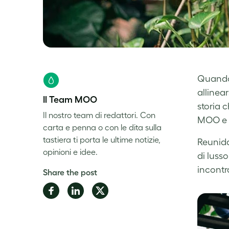
Quando 
allinear
Il Team MOO
storia c
Il nostro team di redattori. Con
MOO e f
carta e penna o con le dita sulla
tastiera ti porta le ultime notizie,
Reunidas
opinioni e idee.
di luss
incontra
Share the post
Share
Share
Share
on
on
on
Facebook
LinkedIn
Twitter