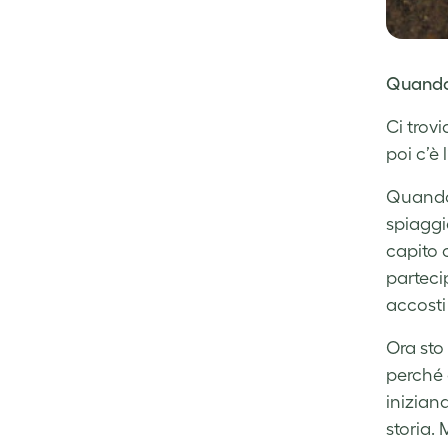
Quando 
Ci trovi
poi c’è
Quando 
spiaggi
capito 
parteci
accosti 
Ora sto
perché 
iniziand
storia. 