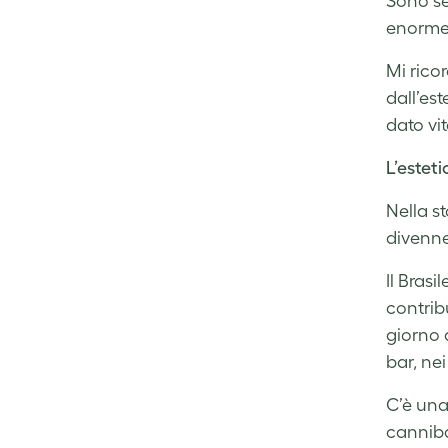
Sono se
enorme 
Mi rico
dall’es
dato vit
L’estet
Nella st
divenne
Il Bras
contribu
giorno 
bar, nei
C’è una
canniba