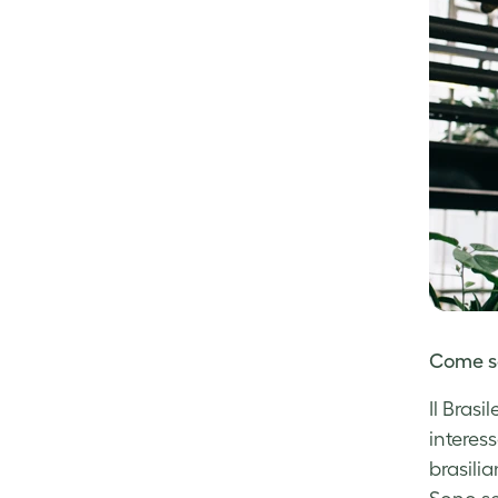
Come sei
Il Bras
interes
brasilia