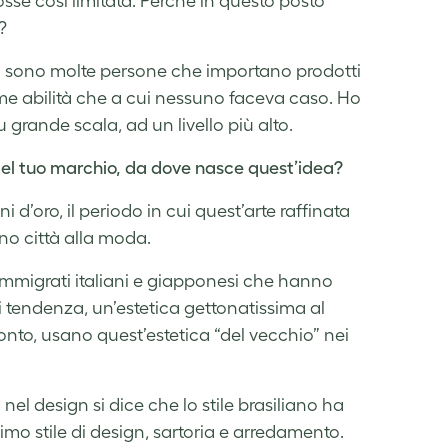
sse così limitata. Perché in questo posto
?
, ci sono molte persone che importano prodotti
sime abilità che a cui nessuno faceva caso. Ho
u grande scala, ad un livello più alto.
 del tuo marchio, da dove nasce quest’idea?
ni d’oro, il periodo in cui quest’arte raffinata
ano città alla moda.
immigrati italiani e giapponesi che hanno
di tendenza, un’estetica gettonatissima al
onto, usano quest’estetica “del vecchio” nei
el design si dice che lo stile brasiliano ha
imo stile di design, sartoria e arredamento.