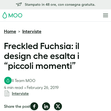
Stampato in 48 ore, con consegna gratuita.
MOO
Home
Interviste
>
Freckled Fuchsia: il
design che esalta i
“piccoli momenti”
Il Team MOO
4 min read
February 26, 2019
Interviste
Share
Share
Share
Share the post