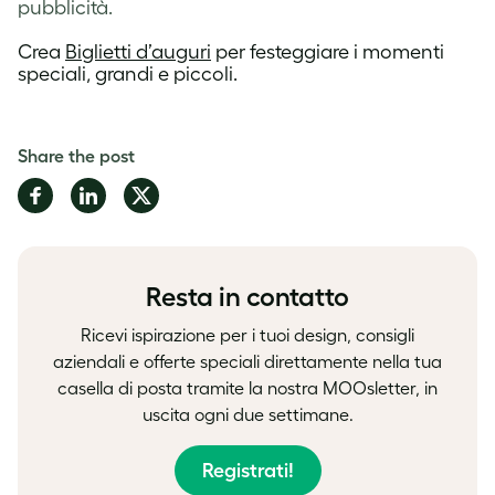
pubblicità.
Crea
Biglietti d’auguri
per festeggiare i momenti
speciali, grandi e piccoli.
Share the post
Share
Share
Share
on
on
on
Facebook
LinkedIn
Twitter
Resta in contatto
Ricevi ispirazione per i tuoi design, consigli
aziendali e offerte speciali direttamente nella tua
casella di posta tramite la nostra MOOsletter, in
uscita ogni due settimane.
Registrati!