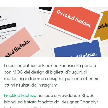
on
on
on
Facebook
LinkedIn
Twitter
La co-fondatrice di Freckled Fuchsia ha parlato
con MOO del design di biglietti d’auguri, di
marketing e di come i designer possono ottenere
ottimi risultati da Instagram.
Freckled Fuchsia
ha sede a Providence, Rhode
Island, ed è stata fondata dai designer Chandlyr