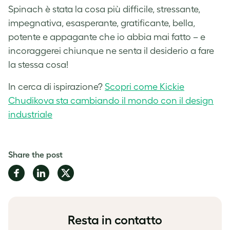
Spinach è stata la cosa più difficile, stressante,
impegnativa, esasperante, gratificante, bella,
potente e appagante che io abbia mai fatto – e
incoraggerei chiunque ne senta il desiderio a fare
la stessa cosa!
In cerca di ispirazione?
Scopri come Kickie
Chudikova sta cambiando il mondo con il design
industriale
Share the post
Share
Share
Share
on
on
on
Facebook
LinkedIn
Twitter
Resta in contatto