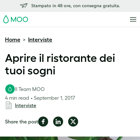
Stampato in 48 ore, con consegna gratuita.
MOO
Home
Interviste
>
Aprire il ristorante dei
tuoi sogni
Il Team MOO
4 min read
September 1, 2017
Interviste
Share
Share
Share
Share the post
on
on
on
Facebook
LinkedIn
Twitter