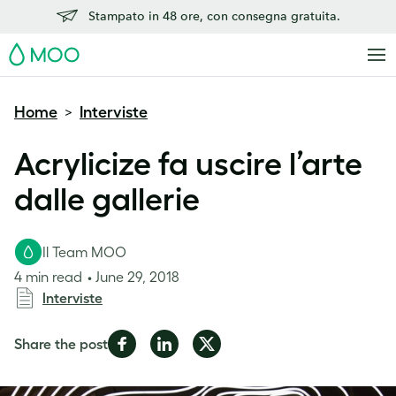
Stampato in 48 ore, con consegna gratuita.
MOO
Home
Interviste
>
Acrylicize fa uscire l’arte
dalle gallerie
Il Team MOO
4 min read
June 29, 2018
Interviste
Share
Share
Share
Share the post
on
on
on
Facebook
LinkedIn
Twitter