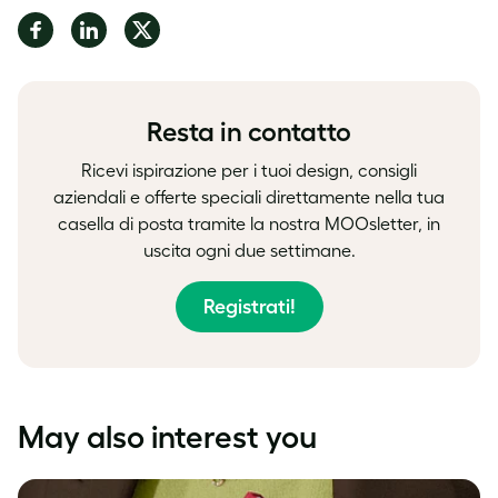
Share
Share
Share
on
on
on
Facebook
LinkedIn
Twitter
Resta in contatto
Ricevi ispirazione per i tuoi design, consigli
aziendali e offerte speciali direttamente nella tua
casella di posta tramite la nostra MOOsletter, in
uscita ogni due settimane.
Registrati!
May also interest you