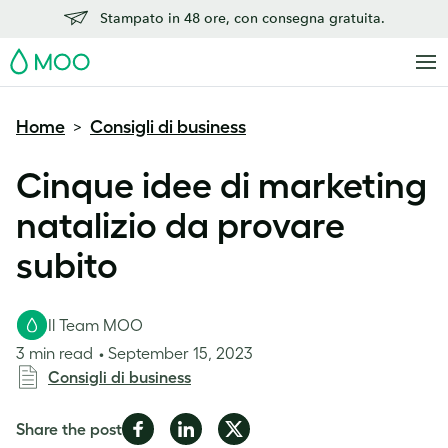
Stampato in 48 ore, con consegna gratuita.
MOO
Home
Consigli di business
>
Cinque idee di marketing
natalizio da provare
subito
Il Team MOO
3 min read
September 15, 2023
Consigli di business
Share
Share
Share
Share the post