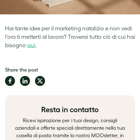
Hai tante idee per il marketing natalizio e non vedi
l’ora ti metterti al lavoro? Troverai tutto ciò di cui hai
bisogno
qui
.
Share the post
Share
Share
Share
on
on
on
Facebook
LinkedIn
Twitter
Resta in contatto
Ricevi ispirazione per i tuoi design, consigli
aziendali e offerte speciali direttamente nella tua
casella di posta tramite la nostra MOOsletter, in