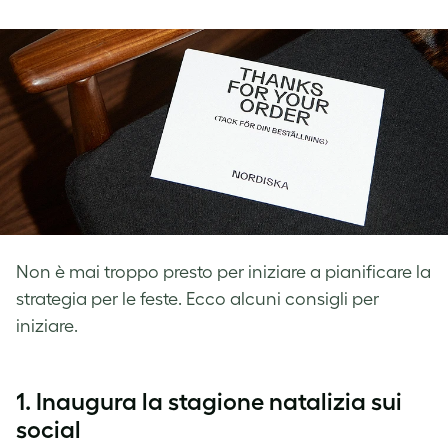
on
on
on
Facebook
LinkedIn
Twitter
Non è mai troppo presto per iniziare a pianificare la
strategia per le feste. Ecco alcuni consigli per
iniziare.
1. Inaugura la stagione natalizia sui
social