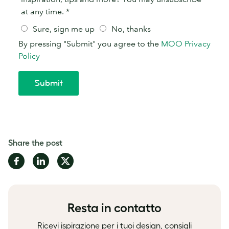
Share the post
Share
Share
Share
on
on
on
Facebook
LinkedIn
Twitter
Resta in contatto
Ricevi ispirazione per i tuoi design, consigli