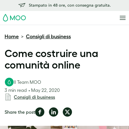
Stampato in 48 ore, con consegna gratuita.
MOO
Home
Consigli di business
>
Come costruire una
comunità online
Il Team MOO
3 min read
May 22, 2020
Consigli di business
Share
Share
Share
Share the post
on
on
on
Facebook
LinkedIn
Twitter