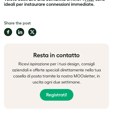
ideali per instaurare connessioni immediate.
Share the post
Share
Share
Share
on
on
on
Facebook
LinkedIn
Twitter
Resta in contatto
Ricevi ispirazione per i tuoi design, consigli
aziendali e offerte speciali direttamente nella tua
casella di posta tramite la nostra MOOsletter, in
uscita ogni due settimane.
Registrati!