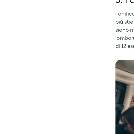
Tonific
più str
siano m
lombare,
di 12 es