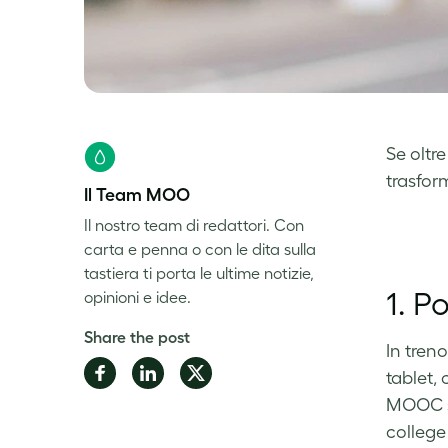
Se oltre
trasfor
Il Team MOO
Il nostro team di redattori. Con
carta e penna o con le dita sulla
tastiera ti porta le ultime notizie,
1. 
opinioni e idee.
Share the post
In tren
Share
Share
Share
tablet,
on
on
on
MOOC so
Facebook
LinkedIn
Twitter
college 