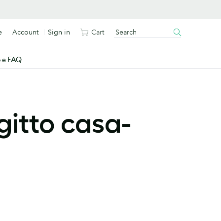
e
Account
Sign in
Cart
o e FAQ
gitto casa-