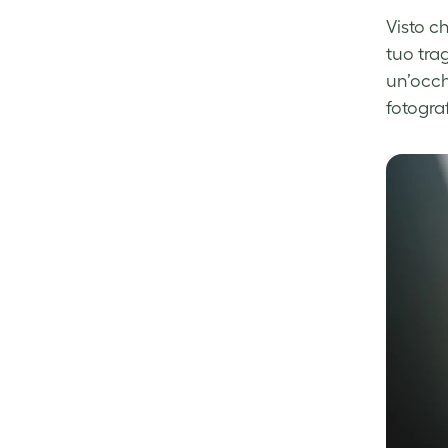
Visto c
tuo trag
un’occh
fotograf