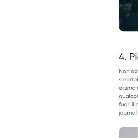
4. P
Non appe
smartph
ottimo 
qualcosa
fuori il
journal