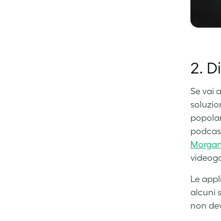
2. D
Se vai 
soluzio
popolar
podcast
Morga
videoga
Le app
alcuni 
non dev