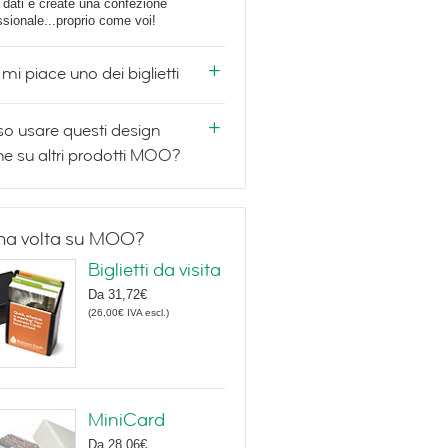
i dati e create una confezione
ssionale...proprio come voi!
mi piace uno dei biglietti
o usare questi design
e su altri prodotti MOO?
ma volta su MOO?
Biglietti da visita
Da
31,72€
(
26,00€
IVA escl.
)
MiniCard
Da
28,06€