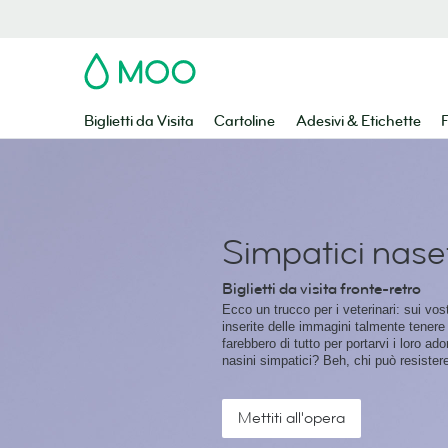
MOO
Biglietti da Visita
Cartoline
Adesivi & Etichette
F
Simpatici naset
Biglietti da visita fronte-retro
Ecco un trucco per i veterinari: sui vostr
inserite delle immagini talmente tenere c
farebbero di tutto per portarvi i loro ado
nasini simpatici? Beh, chi può resister
Mettiti all'opera