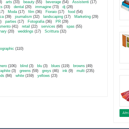
3)
arts
(33)
beauty
(55)
beverage
(54)
Assistenti
(17)
ts
(33)
dental
(20)
immagine
(73)
dj
(28)
17)
Moda
(17)
film
(36)
Fioraio
(17)
food
(54)
ica
(39)
journalism
(32)
landscaping
(17)
Marketing
(29)
)
parties
(17)
Fotografia
(36)
PR
(29)
amento
(41)
retail
(22)
services
(68)
spas
(55)
inary
(20)
weddings
(17)
Scrittura
(32)
ographic
(110)
nero
(106)
blind
(3)
blu
(3)
blues
(119)
browns
(49)
raphite
(3)
greens
(59)
greys
(46)
ink
(9)
multi
(235)
eds
(84)
white
(159)
yellows
(23)
Altr