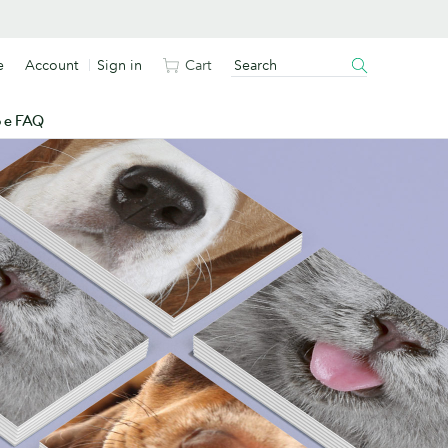
e
Account
Sign in
Cart
o e FAQ