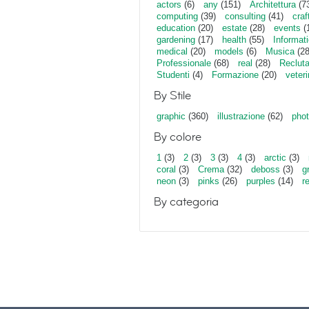
actors
(6)
any
(151)
Architettura
(7
computing
(39)
consulting
(41)
craf
education
(20)
estate
(28)
events
(
gardening
(17)
health
(55)
Informat
medical
(20)
models
(6)
Musica
(28
Professionale
(68)
real
(28)
Reclut
Studenti
(4)
Formazione
(20)
veter
By Stile
graphic
(360)
illustrazione
(62)
phot
By colore
1
(3)
2
(3)
3
(3)
4
(3)
arctic
(3)
coral
(3)
Crema
(32)
deboss
(3)
g
neon
(3)
pinks
(26)
purples
(14)
r
By categoria