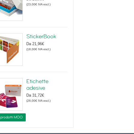
(
23,00€
IVA escl.
)
StickerBook
Da
21,96€
(
18,00€
IVA escl.
)
Etichette
adesive
Da
31,72€
(
26,00€
IVA escl.
)
i prodotti MOO