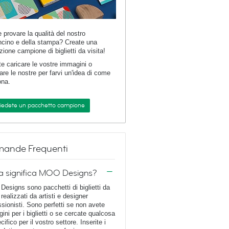
e provare la qualità del nostro
ncino e della stampa? Create una
zione campione di biglietti da visita!
te caricare le vostre immagini o
are le nostre per farvi un'idea di come
ona.
hiedete un pacchetto campione
ande Frequenti
a significa MOO Designs?
esigns sono pacchetti di biglietti da
 realizzati da artisti e designer
ssionisti. Sono perfetti se non avete
ini per i biglietti o se cercate qualcosa
cifico per il vostro settore. Inserite i