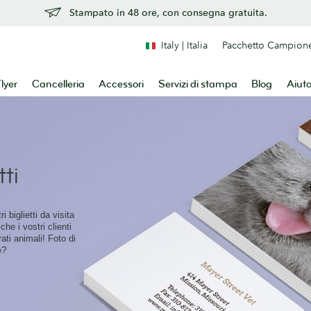
Stampato in 48 ore, con consegna gratuita.
Italy | Italia
Pacchetto Campion
lyer
Cancelleria
Accessori
Servizi di stampa
Blog
Aiut
ti
i biglietti da visita
he i vostri clienti
rati animali! Foto di
e?