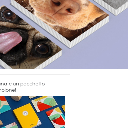
inate un pacchetto
pione!