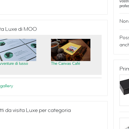
vostr
profe
Non 
isita Luxe di MOO
Poss
anch
vventure di lusso
The Canvas Café
Pri
gallery
ti da visita Luxe per categoria