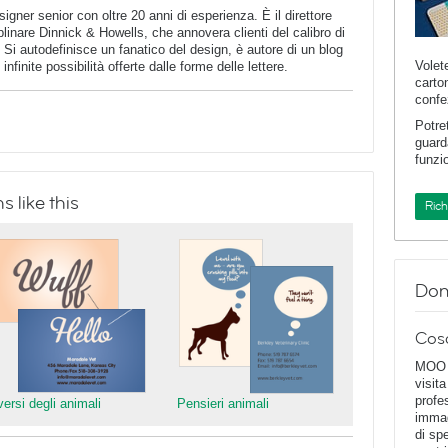
igner senior con oltre 20 anni di esperienza. È il direttore
iplinare Dinnick & Howells, che annovera clienti del calibro di
Si autodefinisce un fanatico del design, è autore di un blog
Volet
nfinite possibilità offerte dalle forme delle lettere.
carto
confe
Potre
guard
funzi
 like this
Ric
Dom
Cos
MOO D
visita
profe
versi degli animali
Pensieri animali
immag
di spe