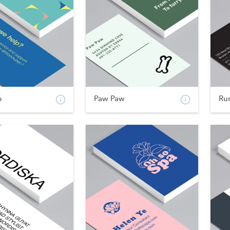
b
Paw Paw
Ru