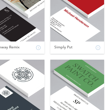
nway Remix
Simply Put