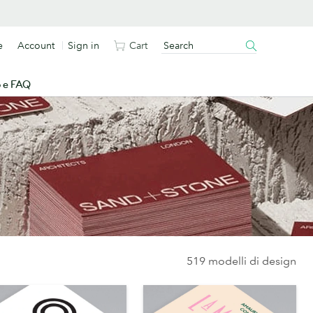
e
Account
Sign in
Cart
o e FAQ
519 modelli di design