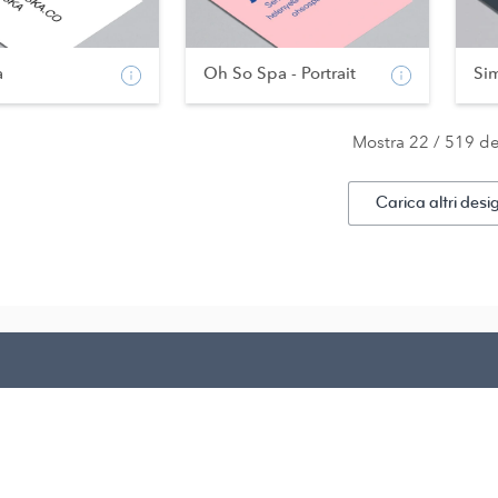
a
Oh So Spa - Portrait
Si
Mostra 22 / 519 d
Carica altri desi