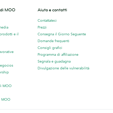
o di MOO
Aiuto e contatti
Contattateci
 media
Prezzi
prodotti e il
Consegna il Giorno Seguente
Domande frequenti
Consigli grafici
avorative
Programma di affiliazione
Segnala e guadagna
negocios
Divulgazione delle vulnerabilità
ership
 di MOO
on MOO