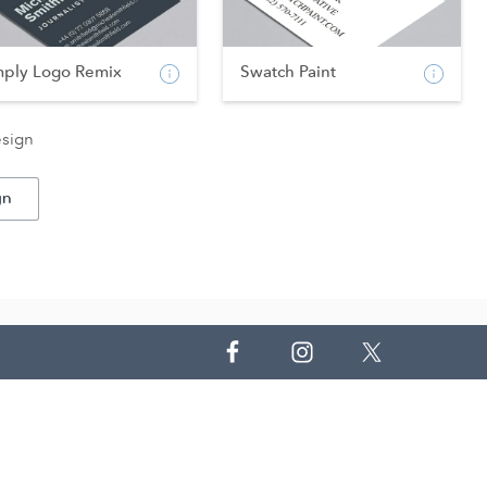
mply Logo Remix
Swatch Paint
esign
gn