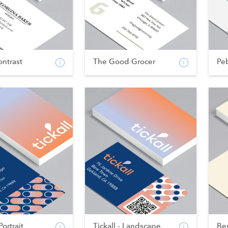
ntrast
The Good Grocer
Pe
Portrait
Tickall - Landscape
Bes