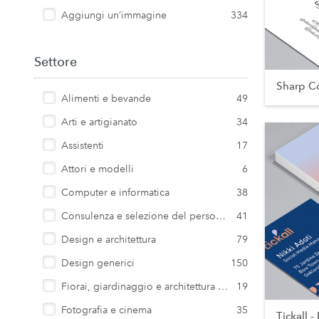
Aggiungi un’immagine
334
Settore
Sharp Co
Alimenti e bevande
49
Arti e artigianato
34
Assistenti
17
Attori e modelli
6
Computer e informatica
38
Consulenza e selezione del personale
41
Design e architettura
79
Design generici
150
Fiorai, giardinaggio e architettura paesaggistica
19
Fotografia e cinema
35
Tickall - 