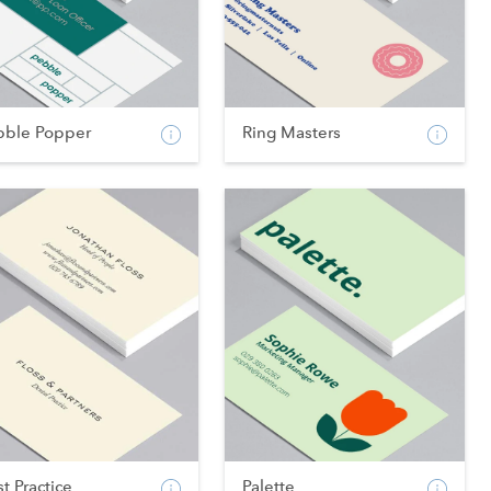
bble Popper
Ring Masters
t Practice
Palette