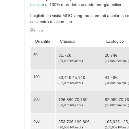
riciclato
al 100% e prodotto usando energia eolica.
Poses
I biglietti da visita MOO vengono stampati a colori su 
costi extra di alcun tipo.
Prezzo
What
Quantità
Classico
Ecologico
50
31,72€
20,74€
(
26,00€
IVA escl.
)
(
17,00€
IVA escl.
do you see?
100
63,44€
45,14€
41,48€
(
37,00€
IVA escl.
)
(
34,00€
IVA escl.
200
126,88€
70,76€
82,96€
70,7
(
58,00€
IVA escl.
)
(
58,00€
IVA escl.
Triangles
400
253,76€
109,80€
165,92€
125
(
90,00€
IVA escl.
)
(
103,00€
IVA escl