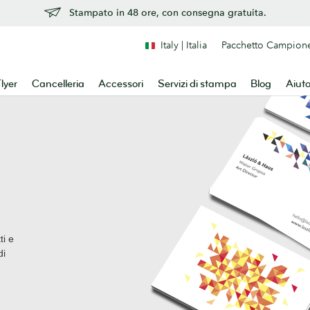
Stampato in 48 ore, con consegna gratuita.
Italy | Italia
Pacchetto Campion
lyer
Cancelleria
Accessori
Servizi di stampa
Blog
Aiut
ti e
di