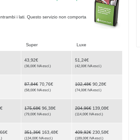
entrambi i lati. Questo servizio non comporta
Super
Luxe
43,92€
51,24€
)
(
36,00€
IVA escl.
)
(
42,00€
IVA escl.
)
87,84€
70,76€
102,48€
90,28€
)
(
58,00€
IVA escl.
)
(
74,00€
IVA escl.
)
6€
175,68€
96,38€
204,96€
139,08€
)
(
79,00€
IVA escl.
)
(
114,00€
IVA escl.
)
,66€
351,36€
163,48€
409,92€
230,58€
.
)
(
134,00€
IVA escl.
)
(
189,00€
IVA escl.
)