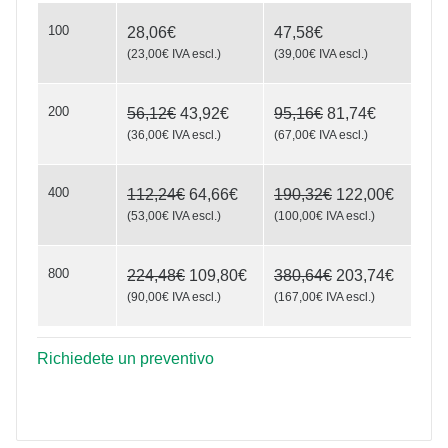
MiniCard with photo
100
28,06€
47,58€
(
23,00€
IVA escl.
)
(
39,00€
IVA escl.
)
200
56,12€
43,92€
95,16€
81,74€
(
36,00€
IVA escl.
)
(
67,00€
IVA escl.
)
400
112,24€
64,66€
190,32€
122,00€
(
53,00€
IVA escl.
)
(
100,00€
IVA escl.
)
800
224,48€
109,80€
380,64€
203,74€
(
90,00€
IVA escl.
)
(
167,00€
IVA escl.
)
Richiedete un preventivo