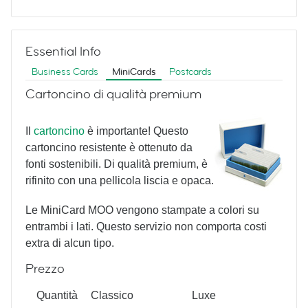
Vintage Typewriters
Essential Info
Business Cards
MiniCards
Postcards
Yoga
Cartoncino di qualità premium
Il
cartoncino
è importante! Questo
Poses
cartoncino resistente è ottenuto da
fonti sostenibili. Di qualità premium, è
rifinito con una pellicola liscia e opaca.
Luxury
Le MiniCard MOO vengono stampate a colori su
entrambi i lati. Questo servizio non comporta costi
MiniCard without photo
extra di alcun tipo.
Prezzo
Luxury
Quantità
Classico
Luxe