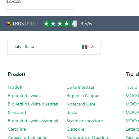
125x125
4,5/5
Italy | Italia
Prodotti
Tipi 
Prodotti
Carta Intestata
Tipi d
Biglietti da visita
Biglietti d'auguri
MOO 
Biglietti da visita quadrati
Notecard Luxe
MOO 
MiniCard
Buste
MOO C
Biglietti da visita stampati
Scatola-espositore
MOO C
Cartoline
Custodie
Letter
Adesivi ed Etichette
Notebook e Quaderni
Pacch