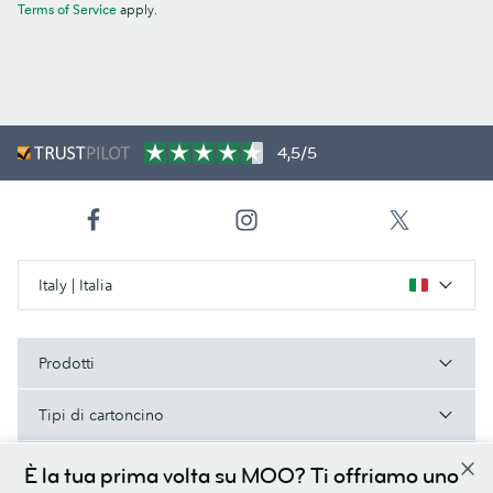
Terms of Service
apply.
4,5/5
Italy | Italia
Prodotti
Tipi di cartoncino
A proposito di MOO
È la tua prima volta su MOO? Ti offriamo uno