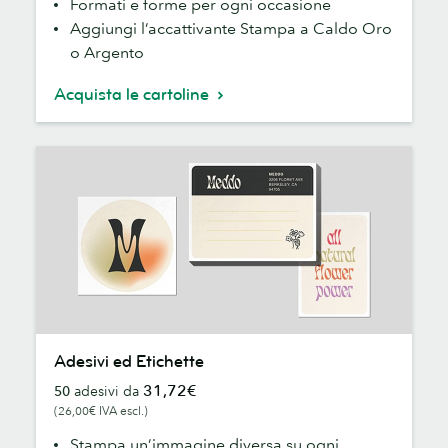
Formati e forme per ogni occasione
Aggiungi l’accattivante Stampa a Caldo Oro
o Argento
Acquista le cartoline
Adesivi
Adesivi ed Etichette
ed
31,72€
50
adesivi da
Etichette
(26,00€ IVA escl.)
Stampa un’immagine diversa su ogni