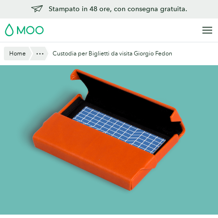
Vai
Stampato in 48 ore, con consegna gratuita.
al
MOO
contenuto
principale
Mostra tutto
Home
Custodia per Biglietti da visita Giorgio Fedon