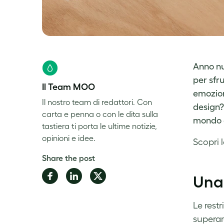
Anno nu
per sfr
Il Team MOO
emozion
Il nostro team di redattori. Con
design? 
carta e penna o con le dita sulla
mondo d
tastiera ti porta le ultime notizie,
opinioni e idee.
Scopri
l
Share the post
Share
Share
Share
Una 
on
on
on
Facebook
LinkedIn
Twitter
Le rest
superar