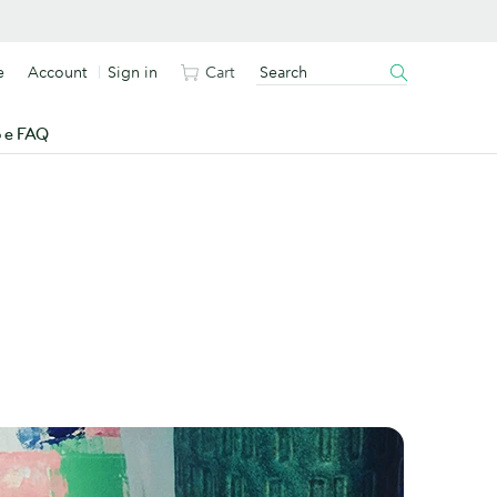
e
Account
Sign in
Cart
o e FAQ