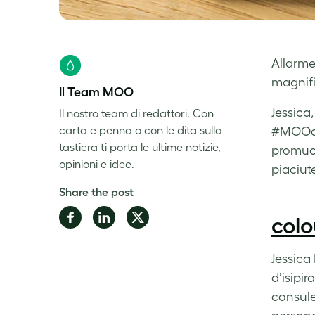
Allarme
magnifi
Il Team MOO
Jessica,
Il nostro team di redattori. Con
carta e penna o con le dita sulla
#MOOcar
tastiera ti porta le ultime notizie,
promuov
opinioni e idee.
piaciute
Share the post
Share
Share
Share
colo
on
on
on
Facebook
LinkedIn
Twitter
Jessica
d’isipir
consule