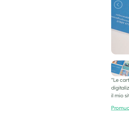
“Le cart
digitali
il mio s
Promuovi