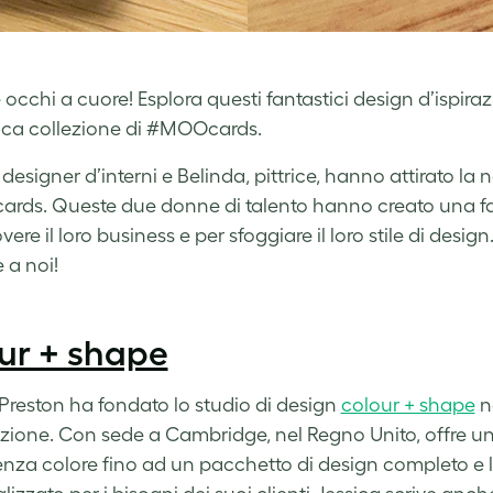
 occhi a cuore! Esplora questi fantastici design d’ispira
ca collezione di #MOOcards.
 designer d’interni e Belinda, pittrice, hanno attirato la n
ds. Queste due donne di talento hanno creato una fa
ere il loro business e per sfoggiare il loro stile di des
 a noi!
ur + shape
 Preston ha fondato lo studio di design
colour + shape
ne
azione. Con sede a Cambridge, nel Regno Unito, offre una s
nza colore fino ad un pacchetto di design completo e la 