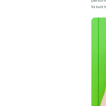
personal
la sua i