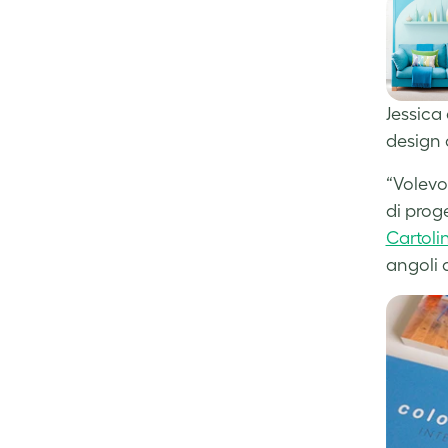
Jessica 
design 
“Volevo 
di proge
Cartoli
angoli a