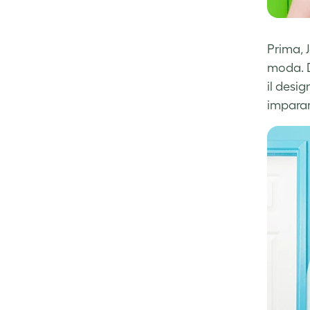
Prima, 
moda. D
il desig
imparar