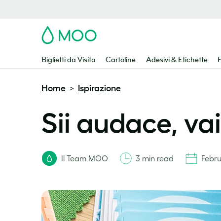
MOO
Biglietti da Visita
Cartoline
Adesivi & Etichette
F
Home
Ispirazione
>
Sii audace, va
Il Team MOO
3 min read
Febru