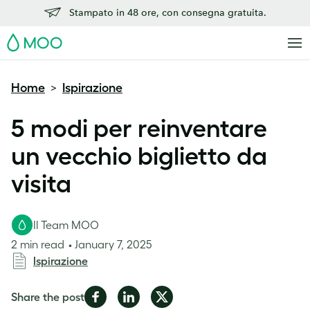
Stampato in 48 ore, con consegna gratuita.
MOO
Home
Ispirazione
>
5 modi per reinventare
un vecchio biglietto da
visita
Il Team MOO
2 min read
January 7, 2025
Ispirazione
Share
Share
Share
Share the post