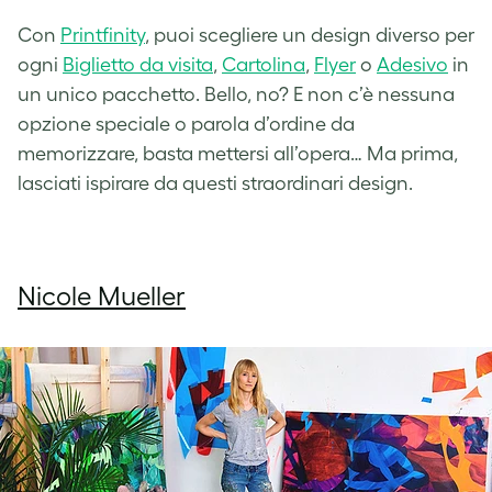
Con
Printfinity
, puoi scegliere un design diverso per
ogni
Biglietto da visita
,
Cartolina
,
Flyer
o
Adesivo
in
un unico pacchetto. Bello, no? E non c’è nessuna
opzione speciale o parola d’ordine da
memorizzare, basta mettersi all’opera… Ma prima,
lasciati ispirare da questi straordinari design.
Nicole Mueller