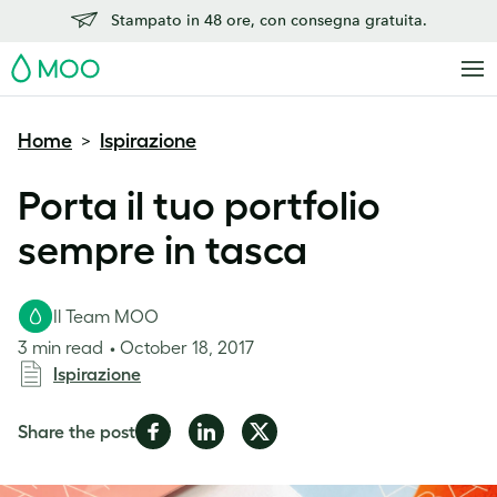
Stampato in 48 ore, con consegna gratuita.
MOO
Home
Ispirazione
>
Porta il tuo portfolio
sempre in tasca
Il Team MOO
3 min read
October 18, 2017
Ispirazione
Share
Share
Share
Share the post
on
on
on
Facebook
LinkedIn
Twitter