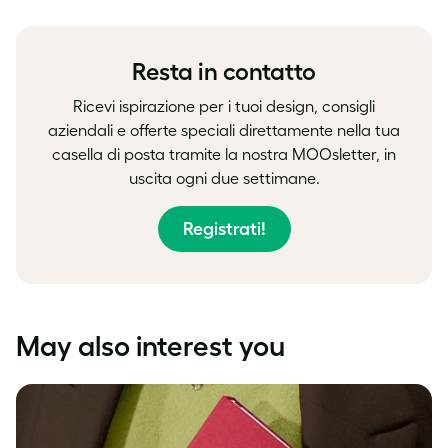
on
on
on
Facebook
LinkedIn
Twitter
Resta in contatto
Ricevi ispirazione per i tuoi design, consigli
aziendali e offerte speciali direttamente nella tua
casella di posta tramite la nostra MOOsletter, in
uscita ogni due settimane.
Registrati!
May also interest you