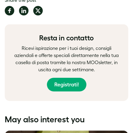
Share
Share
Share
on
on
on
Facebook
LinkedIn
Twitter
Resta in contatto
Ricevi ispirazione per i tuoi design, consigli
aziendali e offerte speciali direttamente nella tua
casella di posta tramite la nostra MOOsletter, in
uscita ogni due settimane.
Registrati!
May also interest you