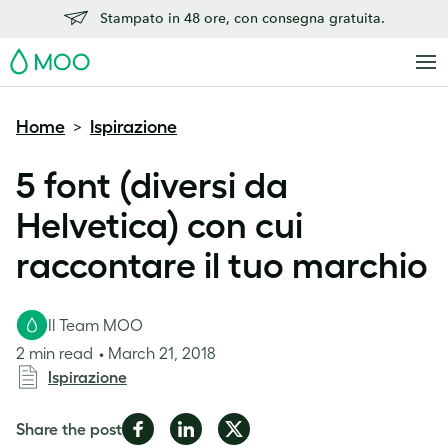
Stampato in 48 ore, con consegna gratuita.
MOO
Home
Ispirazione
>
5 font (diversi da
Helvetica) con cui
raccontare il tuo marchio
Il Team MOO
2 min read
March 21, 2018
Ispirazione
Share
Share
Share
Share the post