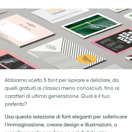
on
on
on
Facebook
LinkedIn
Twitter
Abbiamo scelto 5 font per ispirare e deliziare, da
quelli gratuiti ai classici meno conosciuti, fino ai
caratteri di ultima generazione. Qual è il tuo
preferito?
Usa questa selezione di font eleganti per solleticare
l’immaginazione, creare design e illustrazioni, o