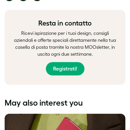
on
on
on
Facebook
LinkedIn
Twitter
Resta in contatto
Ricevi ispirazione per i tuoi design, consigli
aziendali e offerte speciali direttamente nella tua
casella di posta tramite la nostra MOOsletter, in
uscita ogni due settimane.
Registrati!
May also interest you