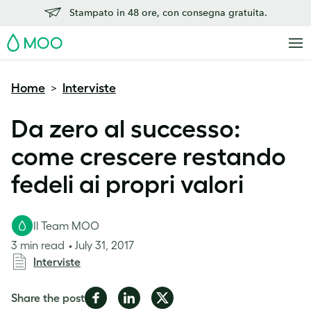
Stampato in 48 ore, con consegna gratuita.
MOO
Home
Interviste
>
Da zero al successo:
come crescere restando
fedeli ai propri valori
Il Team MOO
3 min read
July 31, 2017
Interviste
Share
Share
Share
Share the post