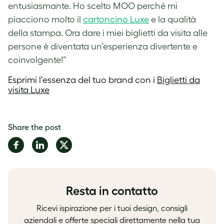
entusiasmante.
Ho scelto
MOO perché mi
piacciono molto il
cartoncino Luxe
e la qualità
della stampa. Ora dare i miei biglietti da visita alle
persone è diventata un’esperienza divertente e
coinvolgente!”
Esprimi l’essenza del tuo brand con i
Biglietti da
visita Luxe
Share the post
Share
Share
Share
on
on
on
Facebook
LinkedIn
Twitter
Resta in contatto
Ricevi ispirazione per i tuoi design, consigli
aziendali e offerte speciali direttamente nella tua