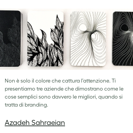
on
on
on
Facebook
LinkedIn
Twitter
Non è solo il colore che cattura l’attenzione. Ti
presentiamo tre aziende che dimostrano come le
cose semplici sono davvero le migliori, quando si
tratta di branding.
Azadeh Sahraeian