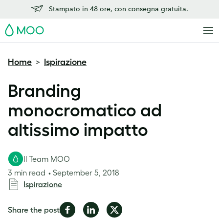
Stampato in 48 ore, con consegna gratuita.
MOO
Home
Ispirazione
>
Branding
monocromatico ad
altissimo impatto
Il Team MOO
3 min read
September 5, 2018
Ispirazione
Share
Share
Share
Share the post