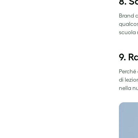
8. S
Brand c
qualcos
scuola 
9. R
Perché 
di lezi
nella n