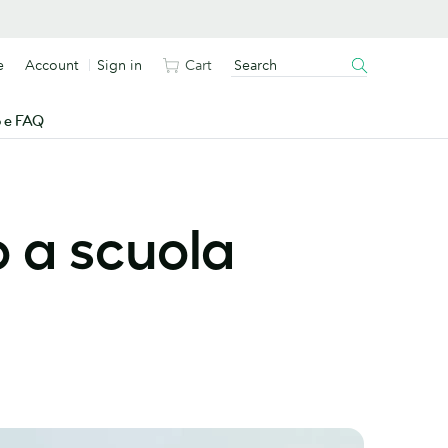
e
Account
Sign in
Cart
o e FAQ
o a scuola