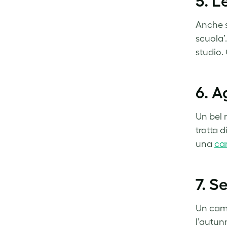
5. L
Anche s
scuola’
studio.
6. A
Un bel 
tratta 
una
car
7. S
Un camb
l’autunn