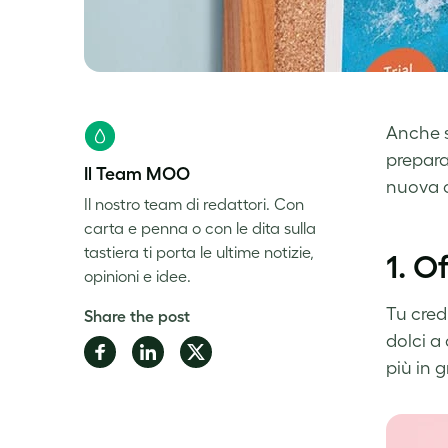
Anche s
preparar
Il Team MOO
nuova c
Il nostro team di redattori. Con
carta e penna o con le dita sulla
tastiera ti porta le ultime notizie,
1. O
opinioni e idee.
Tu credi
Share the post
dolci a 
Share
Share
Share
più in 
on
on
on
Facebook
LinkedIn
Twitter