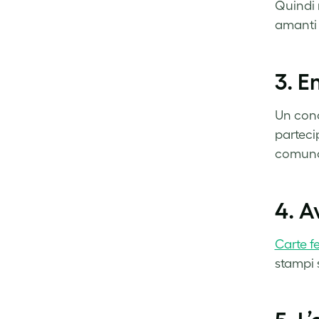
Quindi 
amanti 
3. 
Un conc
parteci
comunqu
4. 
Carte f
stampi s