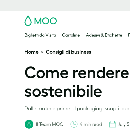
MOO
Biglietti da Visita
Cartoline
Adesivi & Etichette
F
Home
Consigli di business
>
Come rendere 
sostenibile
Dalle materie prime al packaging, scopri com
Il Team MOO
4 min read
July 5