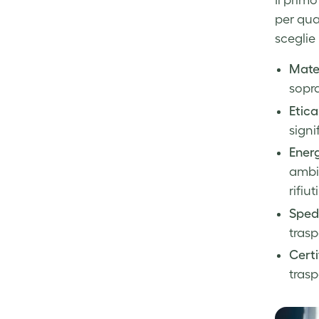
Il primo
Facebook
LinkedIn
Twitter
per qua
sceglie 
Mater
sopra
Etica
signi
Energ
ambie
rifiu
Sped
trasp
Certi
trasp