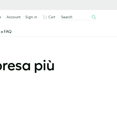
e
Account
Sign in
Cart
o e FAQ
resa più