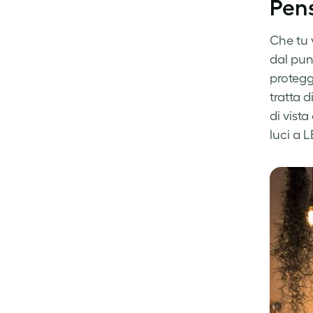
Pens
Che tu v
dal pun
protegge
tratta 
di vist
luci a L