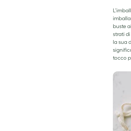
L’imball
imballag
buste ai
strati 
la sua d
signifi
tocco p