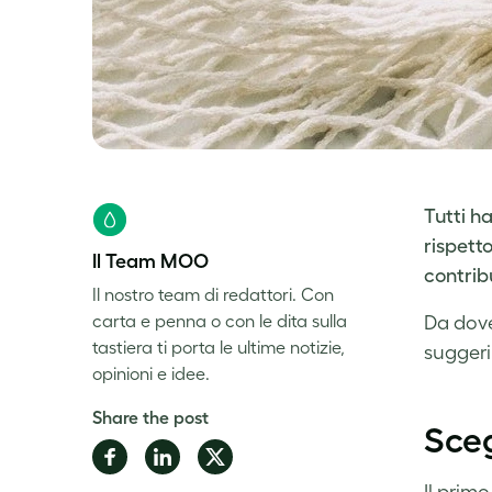
Tutti h
rispett
Il Team MOO
contribu
Il nostro team di redattori. Con
carta e penna o con le dita sulla
Da dove
tastiera ti porta le ultime notizie,
suggeri
opinioni e idee.
Share the post
Scegl
Share
Share
Share
on
on
on