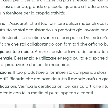
 passo per diventare un’azienda più rispettosa dell’ambien
lsiasi azienda, grande o piccola, quando si tratta di sos
un fornitore per la propria attività:
iali.
Assicurati che il tuo fornitore utilizzi materiali ecosos
ttutto se stai acquistando un prodotto già lavorato an
. Sostenibilità ed etica vanno di pari passo. Definirti 
ficare che stai collaborando con fornitori che offrono b
ia pulita e riciclo
. Anche il posto di lavoro del produtto
ntale. È essenziale utilizzare energia pulita e disporre 
ti di produzione che per le macchine.
izione
. Il tuo produttore o fornitore sta compiendo sforzi
orti? Ricorda che ordinare da tutto il mondo avrà un g
ficazioni.
Verifica le certificazioni per assicurarti che i
arente con te in merito ai punti appena elencati.