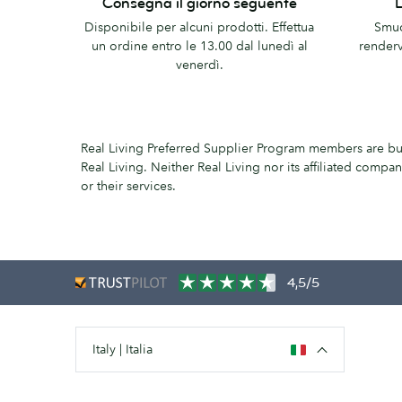
Consegna il giorno seguente
il
promess
Disponibile per alcuni prodotti. Effettua
Smuo
giorno
di
un ordine entro le 13.00 dal lunedì al
renderv
seguente
MOO
venerdì.
Real Living Preferred Supplier Program members are bu
Real Living. Neither Real Living nor its affiliated comp
or their services.
4,5/5
Italy | Italia