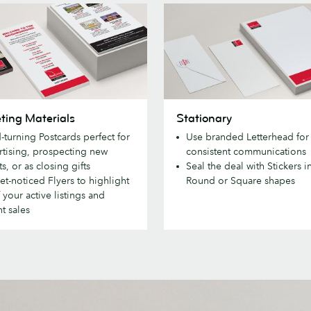
ng
Stationary
ting Materials
Stationary
s
-turning Postcards perfect for
Use branded Letterhead for
rtising, prospecting new
consistent communications
ts, or as closing gifts
Seal the deal with Stickers i
et-noticed Flyers to highlight
Round or Square shapes
f your active listings and
t sales