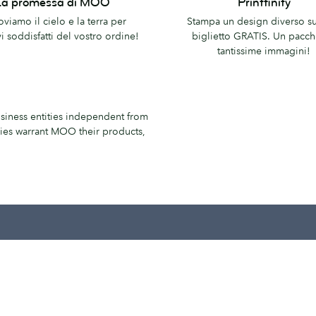
La promessa di MOO
Printfinity
a
viamo il cielo e la terra per
Stampa un design diverso s
i soddisfatti del vostro ordine!
biglietto GRATIS. Un pacch
tantissime immagini!
siness entities independent from
anies warrant MOO their products,