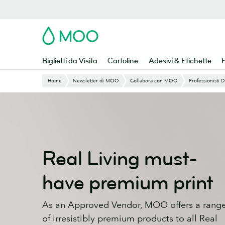
Vai
al
contenuto
MOO
principale
Biglietti da Visita
Cartoline
Adesivi & Etichette
F
Home
Newsletter di MOO
Collabora con MOO
Professionisti 
Real Living must-
have premium print
As an Approved Vendor, MOO offers a rang
of irresistibly premium products to all Real