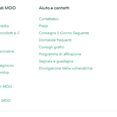
o di MOO
Aiuto e contatti
Contattateci
 media
Prezzi
prodotti e il
Consegna il Giorno Seguente
Domande frequenti
Consigli grafici
avorative
Programma di affiliazione
Segnala e guadagna
negocios
Divulgazione delle vulnerabilità
ership
 di MOO
on MOO