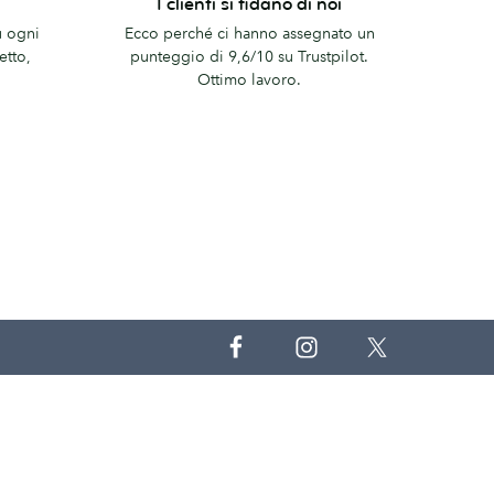
I clienti si fidano di noi
clienti
u ogni
Ecco perché ci hanno assegnato un
si
etto,
punteggio di 9,6/10 su Trustpilot.
fidano
Ottimo lavoro.
di
noi