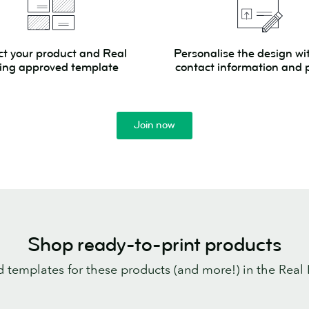
Personalise
ct your product and Real
Personalise the design wi
the
ving approved template
contact information and 
design
with
your
Join now
contact
d
information
and
photos
Shop ready-to-print products
 templates for these products (and more!) in the Real L