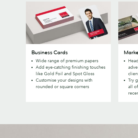
Business
Marketi
Business Cards
Marke
Cards
Material
Wide range of premium papers
Head
Add eye-catching finishing touches
adve
like Gold Foil and Spot Gloss
clien
Customise your designs with
Try g
rounded or square corners
all o
recen