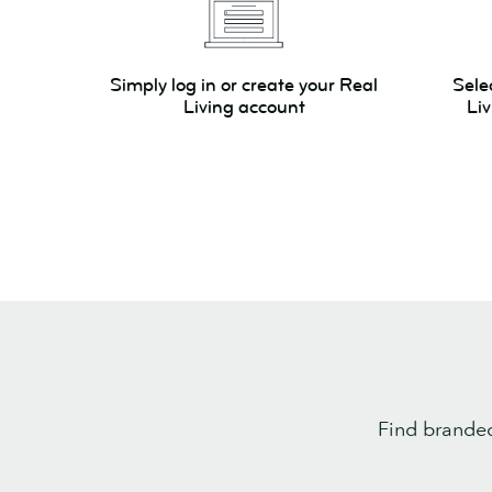
Simply
Select
Simply log in or create your Real
Sele
log
your
Living account
Li
in
product
or
and
create
Real
your
Living
Real
approve
Living
template
account
Find branded