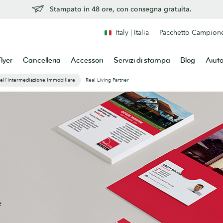
Stampato in 48 ore, con consegna gratuita.
Italy | Italia
Pacchetto Campion
lyer
Cancelleria
Accessori
Servizi di stampa
Blog
Aiut
Dell'Intermediazione Immobiliare
Real Living Partner
e