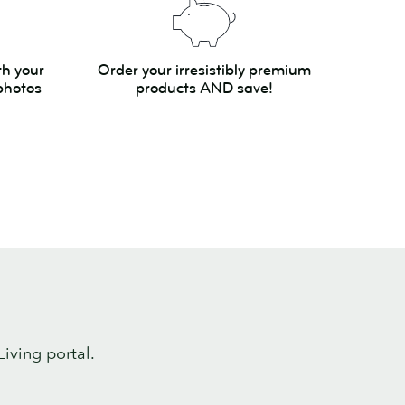
Order
th your
Order your irresistibly premium
your
photos
products AND save!
irresistibly
premium
products
AND
save!
iving portal.