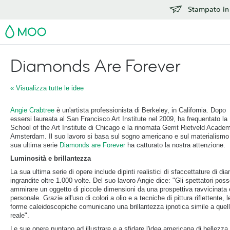
Stampato in 
MOO
Diamonds Are Forever
« Visualizza tutte le idee
Angie Crabtree
è un'artista professionista di Berkeley, in California. Dopo
essersi laureata al San Francisco Art Institute nel 2009, ha frequentato la
School of the Art Institute di Chicago e la rinomata Gerrit Rietveld Academ
Amsterdam. Il suo lavoro si basa sul sogno americano e sul materialismo 
sua ultima serie
Diamonds are Forever
ha catturato la nostra attenzione.
Luminosità e brillantezza
La sua ultima serie di opere include dipinti realistici di sfaccettature di di
ingrandite oltre 1.000 volte. Del suo lavoro Angie dice: "Gli spettatori pos
ammirare un oggetto di piccole dimensioni da una prospettiva ravvicinata 
personale. Grazie all'uso di colori a olio e a tecniche di pittura riflettente, l
forme caleidoscopiche comunicano una brillantezza ipnotica simile a quel
reale".
Le sue opere puntano ad illustrare e a sfidare l'idea americana di bellezza