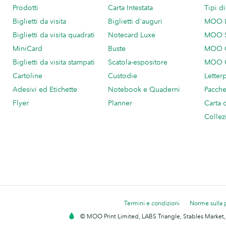
Prodotti
Carta Intestata
Tipi d
Biglietti da visita
Biglietti d'auguri
MOO 
Biglietti da visita quadrati
Notecard Luxe
MOO 
MiniCard
Buste
MOO C
Biglietti da visita stampati
Scatola-espositore
MOO C
Cartoline
Custodie
Letter
Adesivi ed Etichette
Notebook e Quaderni
Pacch
Flyer
Planner
Carta 
Collez
Termini e condizioni
Norme sulla 
© MOO Print Limited, LABS Triangle, Stables Market,