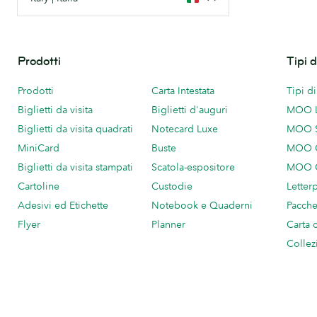
Prodotti
Tipi 
Prodotti
Carta Intestata
Tipi d
Biglietti da visita
Biglietti d'auguri
MOO 
Biglietti da visita quadrati
Notecard Luxe
MOO 
MiniCard
Buste
MOO C
Biglietti da visita stampati
Scatola-espositore
MOO C
Cartoline
Custodie
Letter
Adesivi ed Etichette
Notebook e Quaderni
Pacch
Flyer
Planner
Carta 
Collez