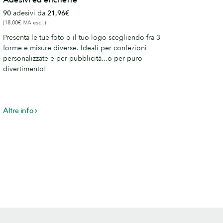
d
90
adesivi da
21,96€
tichette
(18,00€ IVA escl.)
Presenta le tue foto o il tuo logo scegliendo fra 3
forme e misure diverse. Ideali per confezioni
personalizzate e per pubblicità...o per puro
divertimento!
Altre info