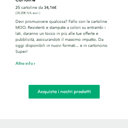
e
25
cartoline da
34,16€
e
(28,00€ IVA escl.)
Devi promuovere qualcosa? Fallo con le cartoline
MOO. Resistenti e stampate a colori su entrambi i
lati, daranno un tocco in più alle tue offerte e
pubblicità, assicurandoti il massimo impatto. Da
oggi disponibili in nuovi formati... e in cartoncino
Super!
Altre info
Acquista i nostri prodotti