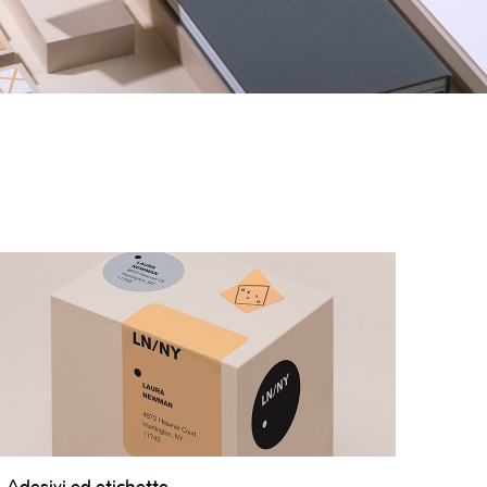
desivi
Adesivi ed etichette