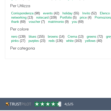
Per Utilizza
Corrispondenza
(98)
events
(42)
holiday
(55)
Invito
(52)
Elenco
networking
(13)
notecard
(109)
Portfolio
(5)
price
(4)
Promoziona
thank
(69)
voucher
(7)
matrimonio
(9)
you
(69)
Per colore
nero
(139)
blues
(155)
browns
(14)
Crema
(13)
greens
(72)
gre
pinks
(27)
purples
(23)
reds
(136)
white
(163)
yellows
(40)
Per categoria
4,5/5