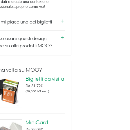
i dati e create una confezione
ssionale...proprio come voi!
mi piace uno dei biglietti
o usare questi design
e su altri prodotti MOO?
ma volta su MOO?
Biglietti da visita
Da
31,72€
(
26,00€
IVA escl.
)
MiniCard
Da
28,06€