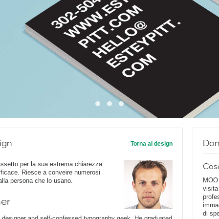
ign
Dom
Torna ai design
ssetto per la sua estrema chiarezza.
Cos
ficace. Riesce a conveire numerosi
MOO D
o alla persona che lo usano.
visita
profe
ner
immag
di spe
c designer and self-confessed typography geek. He graduated