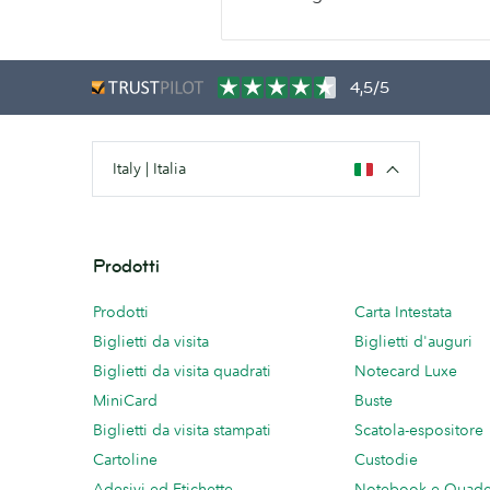
4,5/5
Italy | Italia
Prodotti
Prodotti
Carta Intestata
Biglietti da visita
Biglietti d'auguri
Biglietti da visita quadrati
Notecard Luxe
MiniCard
Buste
Biglietti da visita stampati
Scatola-espositore
Cartoline
Custodie
Adesivi ed Etichette
Notebook e Quade