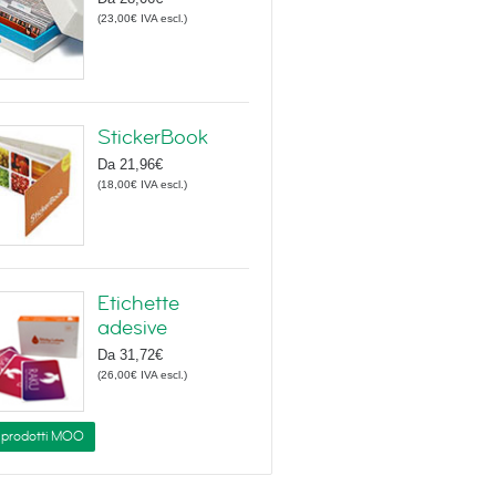
(
23,00€
IVA escl.
)
StickerBook
Da
21,96€
(
18,00€
IVA escl.
)
Etichette
adesive
Da
31,72€
(
26,00€
IVA escl.
)
i prodotti MOO