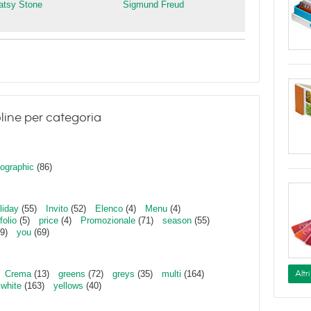
atsy Stone
Sigmund Freud
line per categoria
ographic
(86)
liday
(55)
Invito
(52)
Elenco
(4)
Menu
(4)
folio
(5)
price
(4)
Promozionale
(71)
season
(55)
9)
you
(69)
Altr
Crema
(13)
greens
(72)
greys
(35)
multi
(164)
white
(163)
yellows
(40)