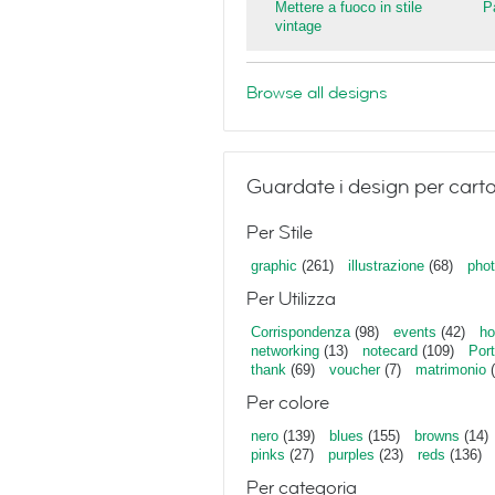
Mettere a fuoco in stile
P
vintage
Browse all designs
Guardate i design per carto
Per Stile
graphic
(261)
illustrazione
(68)
phot
Per Utilizza
Corrispondenza
(98)
events
(42)
ho
networking
(13)
notecard
(109)
Port
thank
(69)
voucher
(7)
matrimonio
(
Per colore
nero
(139)
blues
(155)
browns
(14)
pinks
(27)
purples
(23)
reds
(136)
Per categoria