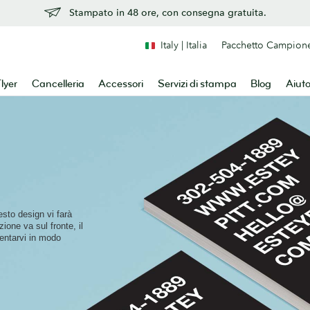
Stampato in 48 ore, con consegna gratuita.
Italy | Italia
Pacchetto Campion
lyer
Cancelleria
Accessori
Servizi di stampa
Blog
Aiut
sto design vi farà
ione va sul fronte, il
sentarvi in modo