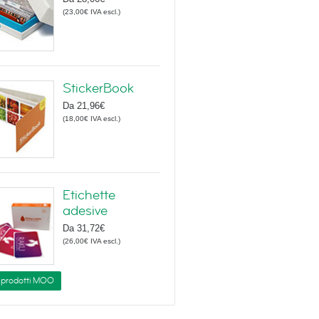
(
23,00€
IVA escl.
)
StickerBook
Da
21,96€
(
18,00€
IVA escl.
)
Etichette
adesive
Da
31,72€
(
26,00€
IVA escl.
)
i prodotti MOO