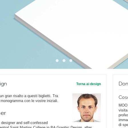
ign
Dom
Torna ai design
n gran risalto a questi biglietti. Tra
Cos
 il monogramma con le vostre iniziali.
MOO D
visita
ner
profe
immag
c designer and self-confessed
di spe
ntral Saint Martins College in BA Graphic Design, after