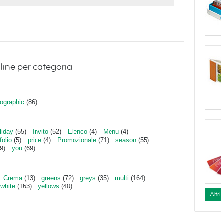
line per categoria
ographic
(86)
liday
(55)
Invito
(52)
Elenco
(4)
Menu
(4)
folio
(5)
price
(4)
Promozionale
(71)
season
(55)
9)
you
(69)
Crema
(13)
greens
(72)
greys
(35)
multi
(164)
white
(163)
yellows
(40)
Altr