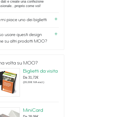
i dati e create una confezione
ssionale...proprio come voi!
mi piace uno dei biglietti
o usare questi design
e su altri prodotti MOO?
ma volta su MOO?
Biglietti da visita
Da
31,72€
(
26,00€
IVA escl.
)
MiniCard
Da
28,06€