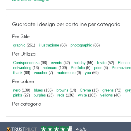
Guardate i design per cartoline per categoria
Per Stile
graphic
(261)
illustrazione
(68)
photographic
(86)
Per Utilizza
Corrispondenza
(98)
events
(42)
holiday
(55)
Invito
(52)
Elenco
networking
(13)
notecard
(109)
Portfolio
(5)
price
(4)
Promoziona
thank
(69)
voucher
(7)
matrimonio
(9)
you
(69)
Per colore
nero
(139)
blues
(155)
browns
(14)
Crema
(13)
greens
(72)
gre
pinks
(27)
purples
(23)
reds
(136)
white
(163)
yellows
(40)
Per categoria
4,5/5