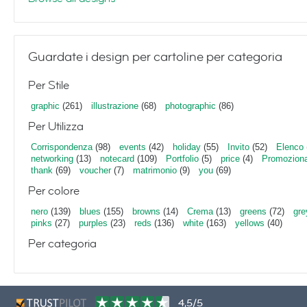
Guardate i design per cartoline per categoria
Per Stile
graphic
(261)
illustrazione
(68)
photographic
(86)
Per Utilizza
Corrispondenza
(98)
events
(42)
holiday
(55)
Invito
(52)
Elenco
networking
(13)
notecard
(109)
Portfolio
(5)
price
(4)
Promoziona
thank
(69)
voucher
(7)
matrimonio
(9)
you
(69)
Per colore
nero
(139)
blues
(155)
browns
(14)
Crema
(13)
greens
(72)
gre
pinks
(27)
purples
(23)
reds
(136)
white
(163)
yellows
(40)
Per categoria
4,5/5