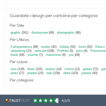
Guardate i design per cartoline per categoria
Per Stile
graphic
(261)
illustrazione
(68)
photographic
(86)
Per Utilizza
Corrispondenza
(98)
events
(42)
holiday
(55)
Invito
(52)
Elenco
networking
(13)
notecard
(109)
Portfolio
(5)
price
(4)
Promoziona
thank
(69)
voucher
(7)
matrimonio
(9)
you
(69)
Per colore
nero
(139)
blues
(155)
browns
(14)
Crema
(13)
greens
(72)
gre
pinks
(27)
purples
(23)
reds
(136)
white
(163)
yellows
(40)
Per categoria
4,5/5