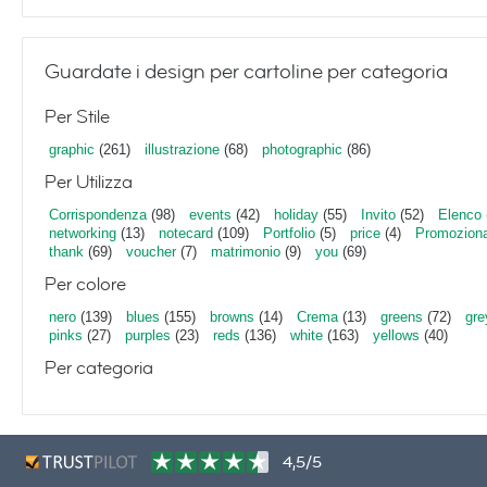
Guardate i design per cartoline per categoria
Per Stile
graphic
(261)
illustrazione
(68)
photographic
(86)
Per Utilizza
Corrispondenza
(98)
events
(42)
holiday
(55)
Invito
(52)
Elenco
networking
(13)
notecard
(109)
Portfolio
(5)
price
(4)
Promoziona
thank
(69)
voucher
(7)
matrimonio
(9)
you
(69)
Per colore
nero
(139)
blues
(155)
browns
(14)
Crema
(13)
greens
(72)
gre
pinks
(27)
purples
(23)
reds
(136)
white
(163)
yellows
(40)
Per categoria
4,5/5