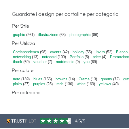
Guardate i design per cartoline per categoria
Per Stile
graphic
(261)
illustrazione
(68)
photographic
(86)
Per Utilizza
Corrispondenza
(98)
events
(42)
holiday
(55)
Invito
(52)
Elenco
networking
(13)
notecard
(109)
Portfolio
(5)
price
(4)
Promoziona
thank
(69)
voucher
(7)
matrimonio
(9)
you
(69)
Per colore
nero
(139)
blues
(155)
browns
(14)
Crema
(13)
greens
(72)
gre
pinks
(27)
purples
(23)
reds
(136)
white
(163)
yellows
(40)
Per categoria
4,5/5