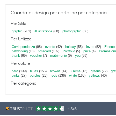
Guardate i design per cartoline per categoria
Per Stile
graphic
(261)
illustrazione
(68)
photographic
(86)
Per Utilizza
Corrispondenza
(98)
events
(42)
holiday
(55)
Invito
(52)
Elenco
networking
(13)
notecard
(109)
Portfolio
(5)
price
(4)
Promoziona
thank
(69)
voucher
(7)
matrimonio
(9)
you
(69)
Per colore
nero
(139)
blues
(155)
browns
(14)
Crema
(13)
greens
(72)
gre
pinks
(27)
purples
(23)
reds
(136)
white
(163)
yellows
(40)
Per categoria
4,5/5