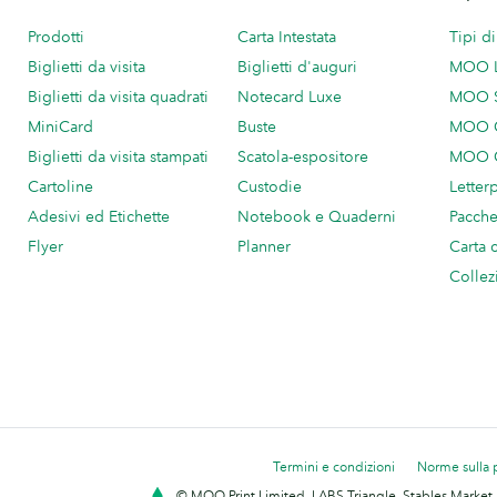
Prodotti
Carta Intestata
Tipi d
Biglietti da visita
Biglietti d'auguri
MOO 
Biglietti da visita quadrati
Notecard Luxe
MOO 
MiniCard
Buste
MOO C
Biglietti da visita stampati
Scatola-espositore
MOO C
Cartoline
Custodie
Letter
Adesivi ed Etichette
Notebook e Quaderni
Pacch
Flyer
Planner
Carta 
Collez
Termini e condizioni
Norme sulla 
© MOO Print Limited, LABS Triangle, Stables Market,