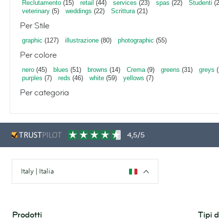
Reclutamento
(15)
retail
(44)
services
(23)
spas
(22)
Studenti
(2
veterinary
(5)
weddings
(22)
Scrittura
(21)
Per Stile
graphic
(127)
illustrazione
(80)
photographic
(55)
Per colore
nero
(45)
blues
(51)
browns
(14)
Crema
(9)
greens
(31)
greys
(
purples
(7)
reds
(46)
white
(59)
yellows
(7)
Per categoria
4,5/5
Italy | Italia
Prodotti
Tipi 