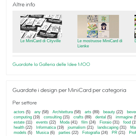
Altre info
Le MiniCard di Cityville
Le mostruose MiniCard di
Lienke
Guardate la Galleria delle Idee MOO
Guardate i design per MiniCard per categoria
Per settore
actors
(5)
any
(58)
Architettura
(58)
arts
(89)
beauty
(22)
beve
computing
(19)
consulting
(15)
crafts
(89)
dental
(5)
immagine
(
estate
(11)
events
(22)
Moda
(41)
film
(24)
Fioraio
(31)
food
(1
health
(22)
Informatica
(19)
journalism
(21)
landscaping
(31)
Mar
models
(5)
Musica
(6)
parties
(22)
Fotografia
(24)
PR
(21)
Pro