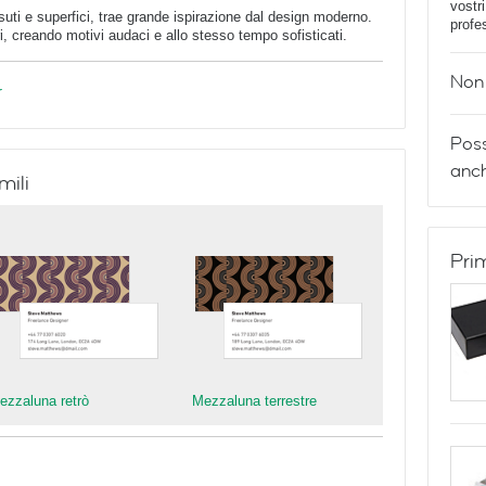
vostr
uti e superfici, trae grande ispirazione dal design moderno.
profe
 creando motivi audaci e allo stesso tempo sofisticati.
Non 
r
Poss
anch
mili
Pri
ezzaluna retrò
Mezzaluna terrestre