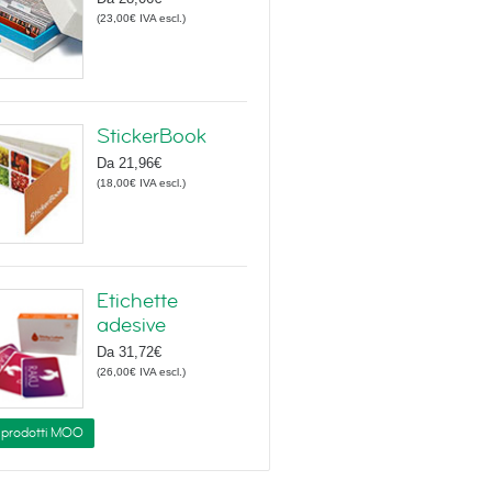
(
23,00€
IVA escl.
)
StickerBook
Da
21,96€
(
18,00€
IVA escl.
)
Etichette
adesive
Da
31,72€
(
26,00€
IVA escl.
)
i prodotti MOO