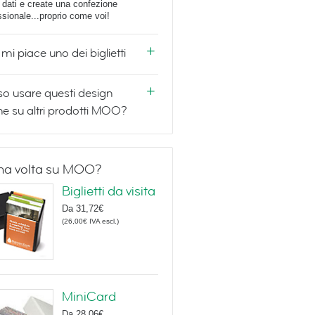
i dati e create una confezione
ssionale...proprio come voi!
mi piace uno dei biglietti
o usare questi design
e su altri prodotti MOO?
ma volta su MOO?
Biglietti da visita
Da
31,72€
(
26,00€
IVA escl.
)
MiniCard
Da
28,06€