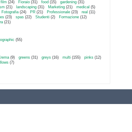
film
(24)
Fioraio
(31)
food
(15)
gardening
(31)
ism
(21)
landscaping
(31)
Marketing
(21)
medical
(5)
Fotografia
(24)
PR
(21)
Professionale
(23)
real
(11)
ces
(23)
spas
(22)
Studenti
(2)
Formazione
(12)
ra
(21)
ographic
(55)
Crema
(9)
greens
(31)
greys
(16)
multi
(155)
pinks
(12)
llows
(7)