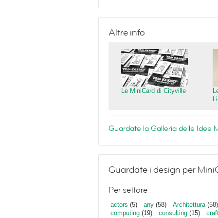
Altre info
Le MiniCard di Cityville
L
L
Guardate la Galleria delle Ide
Guardate i design per Mini
Per settore
actors
(5)
any
(58)
Architettura
(58)
computing
(19)
consulting
(15)
craf