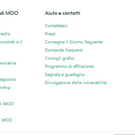
o di MOO
Aiuto e contatti
Contattateci
 media
Prezzi
prodotti e il
Consegna il Giorno Seguente
Domande frequenti
Consigli grafici
avorative
Programma di affiliazione
Segnala e guadagna
negocios
Divulgazione delle vulnerabilità
ership
 di MOO
on MOO