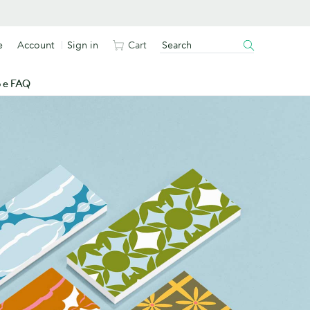
e
Account
Sign in
Cart
o e FAQ