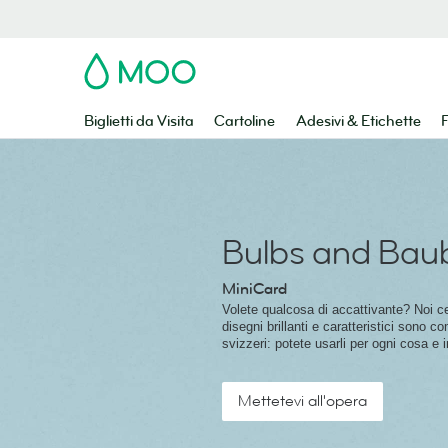
MOO
Biglietti da Visita
Cartoline
Adesivi & Etichette
F
Bulbs and Bau
MiniCard
Volete qualcosa di accattivante? Noi c
disegni brillanti e caratteristici sono com
svizzeri: potete usarli per ogni cosa e in
Mettetevi all'opera