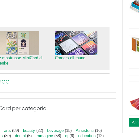
e mostruose MiniCard di
Corners all round
ienke
e MOO
Card per categoria
Altr
arts
(89)
beauty
(22)
beverage
(15)
Assistenti
(16)
ts
(89)
dental
(5)
immagine
(58)
dj
(6)
education
(12)