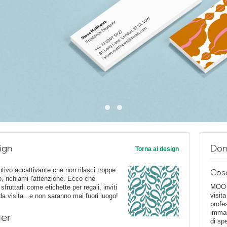
ign
Dom
Torna ai design
otivo accattivante che non rilasci troppe
Cos
, richiami l'attenzione. Ecco che
MOO D
fruttarli come etichette per regali, inviti
visita
 da visita...e non saranno mai fuori luogo!
profe
immag
ner
di spe