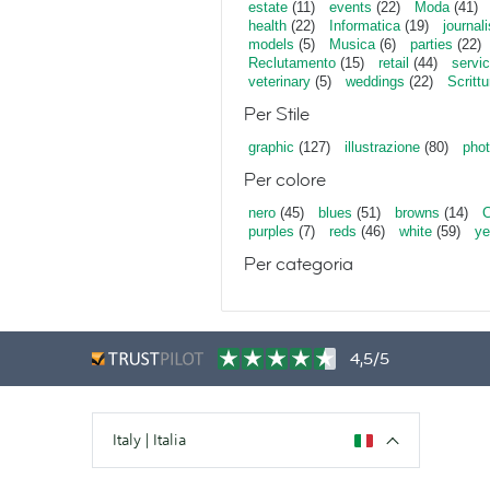
estate
(11)
events
(22)
Moda
(41)
health
(22)
Informatica
(19)
journal
models
(5)
Musica
(6)
parties
(22)
Reclutamento
(15)
retail
(44)
servi
veterinary
(5)
weddings
(22)
Scrittu
Per Stile
graphic
(127)
illustrazione
(80)
phot
Per colore
nero
(45)
blues
(51)
browns
(14)
purples
(7)
reds
(46)
white
(59)
ye
Per categoria
4,5/5
Italy | Italia