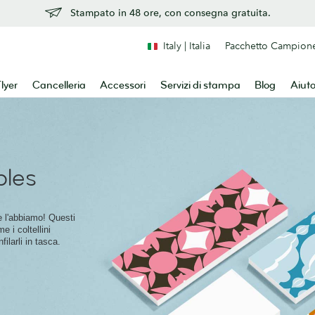
Stampato in 48 ore, con consegna gratuita.
Italy | Italia
Pacchetto Campion
lyer
Cancelleria
Accessori
Servizi di stampa
Blog
Aiut
bles
e l'abbiamo! Questi
e i coltellini
filarli in tasca.