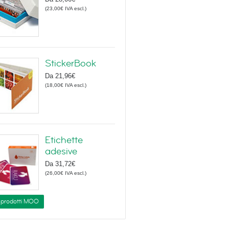
(
23,00€
IVA escl.
)
StickerBook
Da
21,96€
(
18,00€
IVA escl.
)
Etichette
adesive
Da
31,72€
(
26,00€
IVA escl.
)
i prodotti MOO