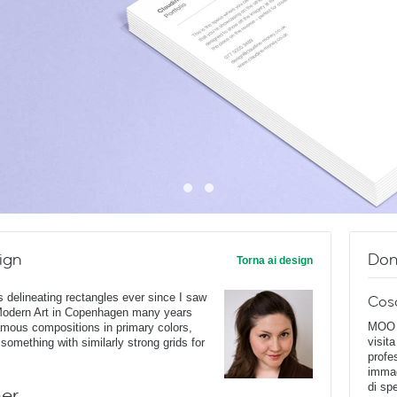
ign
Dom
Torna ai design
s delineating rectangles ever since I saw
Cos
Modern Art in Copenhagen many years
MOO D
famous compositions in primary colors,
visita
d something with similarly strong grids for
profe
immag
di spe
ner