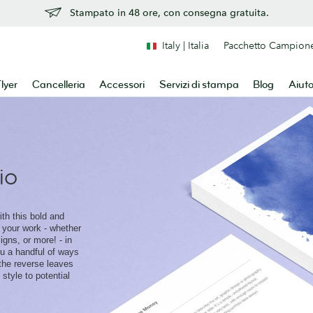
Stampato in 48 ore, con consegna gratuita.
Italy | Italia
Pacchetto Campion
lyer
Cancelleria
Accessori
Servizi di stampa
Blog
Aiut
io
ith this bold and
t your work - whether
signs, or more! - in
ou a handful of ways
 the reverse leaves
style to potential