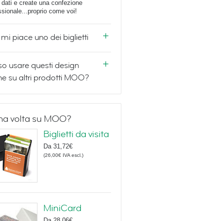
i dati e create una confezione
ssionale...proprio come voi!
mi piace uno dei biglietti
o usare questi design
e su altri prodotti MOO?
ma volta su MOO?
Biglietti da visita
Da
31,72€
(
26,00€
IVA escl.
)
MiniCard
Da
28,06€